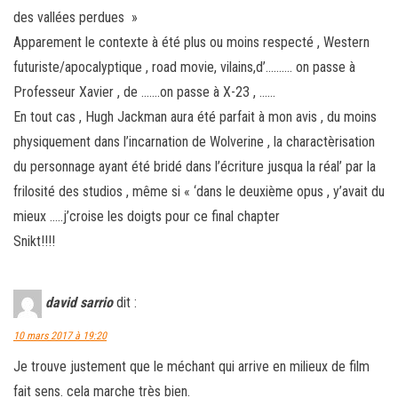
des vallées perdues »
Apparement le contexte à été plus ou moins respecté , Western
futuriste/apocalyptique , road movie, vilains,d’………. on passe à
Professeur Xavier , de …….on passe à X-23 , ……
En tout cas , Hugh Jackman aura été parfait à mon avis , du moins
physiquement dans l’incarnation de Wolverine , la charactèrisation
du personnage ayant été bridé dans l’écriture jusqua la réal’ par la
frilosité des studios , même si « ‘dans le deuxième opus , y’avait du
mieux …..j’croise les doigts pour ce final chapter
Snikt!!!!
david sarrio
dit :
10 mars 2017 à 19:20
Je trouve justement que le méchant qui arrive en milieux de film
fait sens. cela marche très bien.