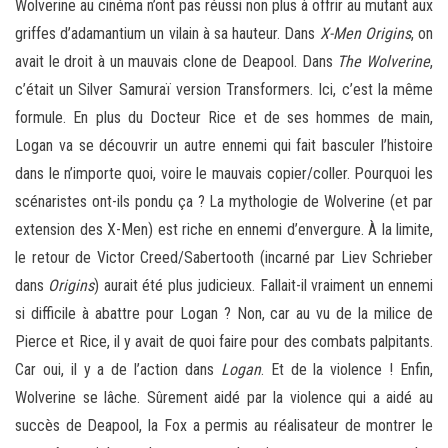
Wolverine au cinéma n’ont pas réussi non plus à offrir au mutant aux
griffes d’adamantium un vilain à sa hauteur. Dans
X-Men Origins
, on
avait le droit à un mauvais clone de Deapool. Dans
The Wolverine
,
c’était un Silver Samuraï version Transformers. Ici, c’est la même
formule. En plus du Docteur Rice et de ses hommes de main,
Logan va se découvrir un autre ennemi qui fait basculer l’histoire
dans le n’importe quoi, voire le mauvais copier/coller. Pourquoi les
scénaristes ont-ils pondu ça ? La mythologie de Wolverine (et par
extension des X-Men) est riche en ennemi d’envergure. À la limite,
le retour de Victor Creed/Sabertooth (incarné par Liev Schrieber
dans
Origins
) aurait été plus judicieux. Fallait-il vraiment un ennemi
si difficile à abattre pour Logan ? Non, car au vu de la milice de
Pierce et Rice, il y avait de quoi faire pour des combats palpitants.
Car oui, il y a de l’action dans
Logan
. Et de la violence ! Enfin,
Wolverine se lâche. Sûrement aidé par la violence qui a aidé au
succès de Deapool, la Fox a permis au réalisateur de montrer le