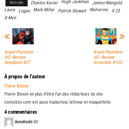
Hugh Jackman
Charles Xavier
James Mangold
Mots-clés
Laura
Mark Millar
Wolverine
Logan
Patrick Stewart
X-23
X-Men
Avant-Première
Avant-Première
VO: Review
VO: Review
Deadpool #27
Invincible #133
À propos de l’auteur
Pierre Bisson
Pierre Bisson en plus d'être l'un des rédacteurs du site
comicbox.com est aussi traducteur, lettreur et maquettiste.
4 commentaires
bondredo
dit :