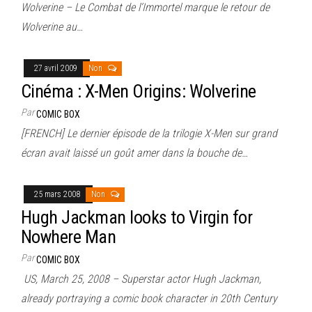
Wolverine – Le Combat de l’Immortel marque le retour de
Wolverine au…
27 avril 2009
Non
Cinéma : X-Men Origins: Wolverine
Par
COMIC BOX
[FRENCH] Le dernier épisode de la trilogie X-Men sur grand
écran avait laissé un goût amer dans la bouche de…
25 mars 2008
Non
Hugh Jackman looks to Virgin for
Nowhere Man
Par
COMIC BOX
US, March 25, 2008 – Superstar actor Hugh Jackman,
already portraying a comic book character in 20th Century