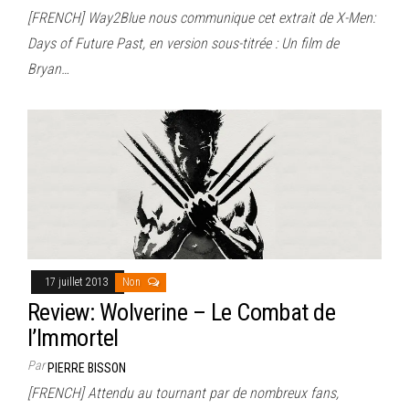
[FRENCH] Way2Blue nous communique cet extrait de X-Men:
Days of Future Past, en version sous-titrée : Un film de
Bryan…
17 juillet 2013
Non
Review: Wolverine – Le Combat de
l’Immortel
Par
PIERRE BISSON
[FRENCH] Attendu au tournant par de nombreux fans,