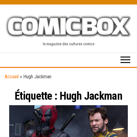
Skip
to
the
content
le magazine des cultures comics
Accueil
»
Hugh Jackman
Étiquette :
Hugh Jackman