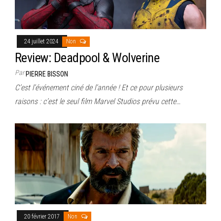
24 juillet 2024
Non
Review: Deadpool & Wolverine
Par
PIERRE BISSON
C’est l’événement ciné de l’année ! Et ce pour plusieurs
raisons : c’est le seul film Marvel Studios prévu cette…
20 février 2017
Non