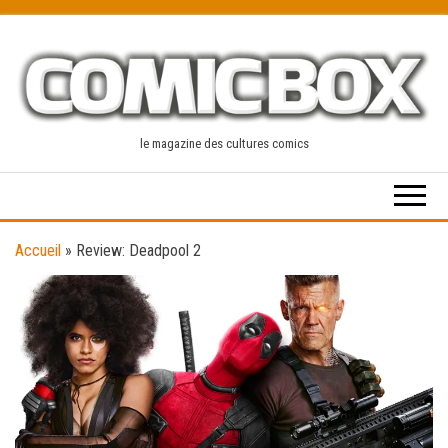
Skip
to
the
content
le magazine des cultures comics
Accueil
»
Review: Deadpool 2