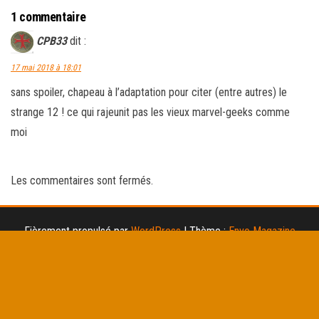
1 commentaire
CPB33
dit :
17 mai 2018 à 18:01
sans spoiler, chapeau à l’adaptation pour citer (entre autres) le
strange 12 ! ce qui rajeunit pas les vieux marvel-geeks comme
moi
Les commentaires sont fermés.
Fièrement propulsé par
WordPress
|
Thème :
Envo Magazine