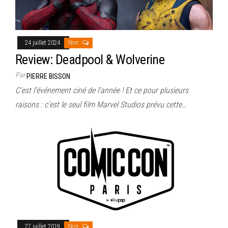
24 juillet 2024
Non
Review: Deadpool & Wolverine
Par
PIERRE BISSON
C’est l’événement ciné de l’année ! Et ce pour plusieurs
raisons : c’est le seul film Marvel Studios prévu cette…
27 juillet 2019
Non