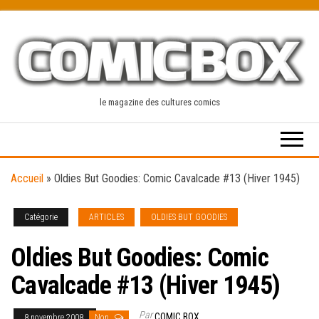
Skip
to
the
content
le magazine des cultures comics
Accueil
»
Oldies But Goodies: Comic Cavalcade #13 (Hiver 1945)
Catégorie
ARTICLES
OLDIES BUT GOODIES
Oldies But Goodies: Comic
Cavalcade #13 (Hiver 1945)
Par
COMIC BOX
8 novembre 2008
Non