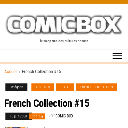
Skip
to
the
content
le magazine des cultures comics
Accueil
»
French Collection #15
Catégorie
ARTICLES
DIAPO
FRENCH COLLECTION
French Collection #15
Par
COMIC BOX
10 juin 2009
Non