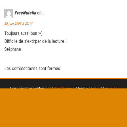
FreeNutella
dit :
20 juin 2009 à 22:14
Toujours aussi bon :=)
Difficile de s’extirper de la lecture !
Stéphane
Les commentaires sont fermés.
Fièrement propulsé par
WordPress
|
Thème :
Envo Magazine