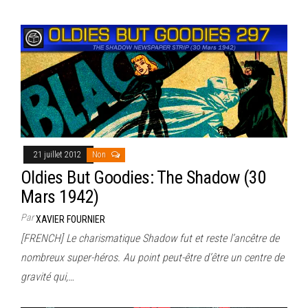
21 juillet 2012
Non
Oldies But Goodies: The Shadow (30
Mars 1942)
Par
XAVIER FOURNIER
[FRENCH] Le charismatique Shadow fut et reste l’ancêtre de
nombreux super-héros. Au point peut-être d’être un centre de
gravité qui,…