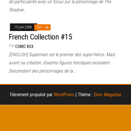
de particularité avec un focus sur la personnage de The
Shadow…
10 juin 2009
Non
French Collection #15
Par
COMIC BOX
[ENGLISH] Superman est le premier des super-héros. Mais
avant sa création, d’autres figures héroïques existaient.
Descendant des personnages de la…
Fièrement propulsé par
WordPress
|
Thème :
Envo Magazine