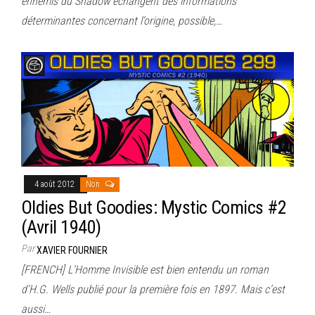
ennemis du Shadow échangent des informations
déterminantes concernant l’origine, possible,…
4 août 2012
Non
Oldies But Goodies: Mystic Comics #2
(Avril 1940)
Par
XAVIER FOURNIER
[FRENCH] L’Homme Invisible est bien entendu un roman
d’H.G. Wells publié pour la première fois en 1897. Mais c’est
aussi…