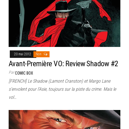
20 mai 2012
Non
Avant-Première VO: Review Shadow #2
Par
COMIC BOX
[FRENCH] Le Shadow (Lamont Cranston) et Margo Lane
s’envolent pour l’Asie, toujours sur la piste du crime. Mais le
vol…