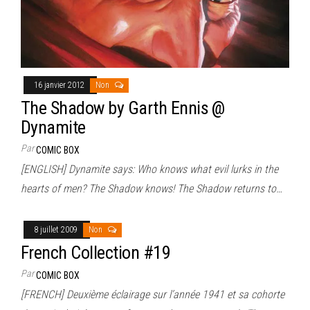
16 janvier 2012
Non
The Shadow by Garth Ennis @
Dynamite
Par
COMIC BOX
[ENGLISH] Dynamite says: Who knows what evil lurks in the
hearts of men? The Shadow knows! The Shadow returns to…
8 juillet 2009
Non
French Collection #19
Par
COMIC BOX
[FRENCH] Deuxième éclairage sur l’année 1941 et sa cohorte