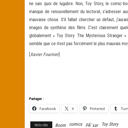
ne sais quoi de lugubre. Non, Toy Story, le comic-bo
manque de renouvellement du lectorat, s’adresser aux
mauvaise chose. S’il fallait chercher un défaut, j’aur
images de synthèse des films. C’est clairement que
globalement « Toy Story: The Mysterious Stranger »
semble que ce n’est pas forcément le plus mauvais moyen 
[
Xavier Fournier
]
Partager :
Facebook
X
Pinterest
Tum
comics
Toy Story
Boom
PÃ¯xar
Mots-clés