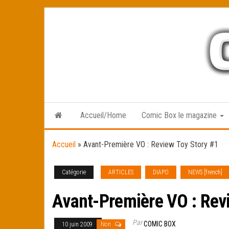
Skip
to
the
content
Accueil/Home
Comic Box le magazine
Accueil
»
Avant-Première VO : Review Toy Story #1
Catégorie
ARTICLES
DIAPO
NEWS [french]
Avant-Première VO : Revi
Par
COMIC BOX
10 juin 2009
Non