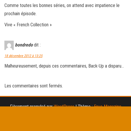
Comme toutes les bonnes séries, on attend avec impatience le
prochain épisode.
Vive « French Collection »
bondredo
dit :
18 décembre 2012 à 13:25
Malheureusement, depuis ces commentaires, Back-Up a disparu…
Les commentaires sont fermés.
Fièrement propulsé par
WordPress
|
Thème :
Envo Magazine