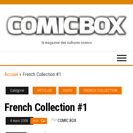
Skip
to
the
content
le magazine des cultures comics
Accueil
»
French Collection #1
Catégorie
ARTICLES
DIAPO
FRENCH COLLECTION
French Collection #1
Par
COMIC BOX
4 mars 2009
Non