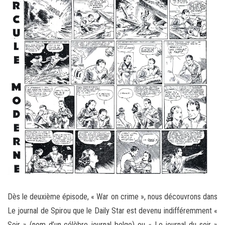
Dès le deuxième épisode, « War on crime », nous découvrons dans
Le journal de Spirou que le Daily Star est devenu indifféremment «
Soir » (nom d’un célèbre journal belge) ou « Le journal du soir »