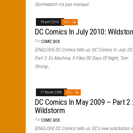
Stormwatch n’a pas manqué…
19 avril 2010
Non
DC Comics In July 2010: Wildsto
Par
COMIC BOX
[ENGLISH] DC Comics tells us: DC Comics In July 20
Part 2: Ex Machina, X-Files/30 Days Of Night, Tom
Strong…
17 février 2009
Non
DC Comics In May 2009 – Part 2 
Wildstorm
Par
COMIC BOX
[ENGLISH] DC Comics tells us: DC’s new solicitation i