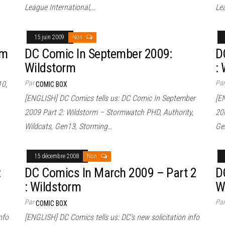
League International,…
Le
15 juin 2009
Non
rm
DC Comic In September 2009:
D
Wildstorm
:
Par
Pa
10,
COMIC BOX
[ENGLISH] DC Comics tells us: DC Comic In September
[E
2009 Part 2: Wildstorm – Stormwatch PHD, Authority,
200
Wildcats, Gen13, Storming…
Ge
15 décembre 2008
Non
:
DC Comics In March 2009 – Part 2
D
: Wildstorm
W
Par
Pa
COMIC BOX
nfo
[ENGLISH] DC Comics tells us: DC’s new solicitation info