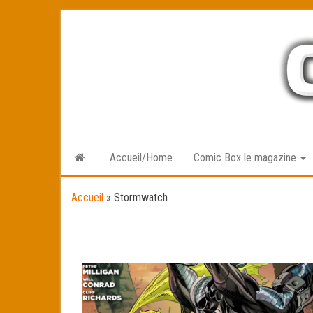
Skip
to
the
content
Accueil/Home
Comic Box le magazine
Accueil
»
Stormwatch