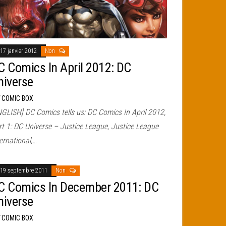
17 janvier 2012
Non
C Comics In April 2012: DC
niverse
r
COMIC BOX
NGLISH] DC Comics tells us: DC Comics In April 2012,
rt 1: DC Universe – Justice League, Justice League
ernational,…
19 septembre 2011
Non
C Comics In December 2011: DC
niverse
r
COMIC BOX