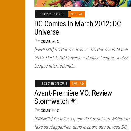
12 décembre 2011
Non
DC Comics In March 2012: DC
Universe
Par
COMIC BOX
[ENGLISH] DC Comics tells us: DC Comics In March
2012, Part 1: DC Universe – Justice League, Justice
League International,…
11 septembre 2011
Non
Avant-Première VO: Review
Stormwatch #1
Par
COMIC BOX
[FRENCH] Première équipe de l’ex-univers Wildstorm 
faire sa réapparition dans le cadre du nouveau DC,