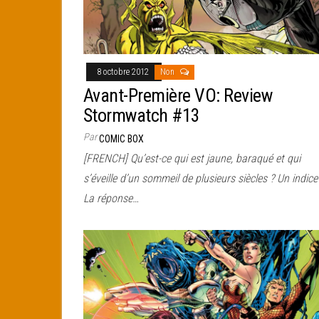
8 octobre 2012
Non
Avant-Première VO: Review
Stormwatch #13
Par
COMIC BOX
[FRENCH] Qu’est-ce qui est jaune, baraqué et qui
s’éveille d’un sommeil de plusieurs siècles ? Un indice
La réponse…