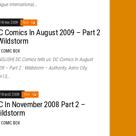
ague International,…
18 mai 2009
Non
C Comics In August 2009 – Part 2
 Wildstorm
r
COMIC BOX
NGLISH] DC Comics tells us: DC Comics In August
9 – Part 2 : Wildstorm – Authority, Astro City,
n13,…
18 août 2008
Non
C In November 2008 Part 2 –
ildstorm
r
COMIC BOX