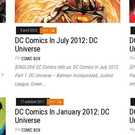
9 avril 2012
Non
DC Comics In July 2012: DC
D
Universe
U
Par
Pa
COMIC BOX
[ENGLISH] DC Comics tells us: DC Comics In July 2012,
[E
 ?
Part 1: DC Universe – Batman Incorporated, Justice
Pa
League, Green…
Int
17 octobre 2011
Non
DC Comics In January 2012: DC
D
Universe
U
Par
Pa
COMIC BOX