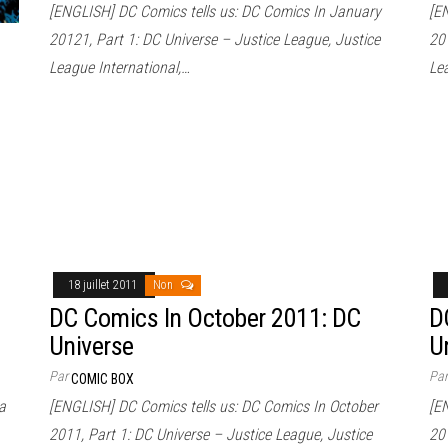
[ENGLISH] DC Comics tells us: DC Comics In January
[E
20121, Part 1: DC Universe – Justice League, Justice
201
League International,…
Le
18 juillet 2011
Non
DC Comics In October 2011: DC
D
Universe
U
Par
Pa
COMIC BOX
a
[ENGLISH] DC Comics tells us: DC Comics In October
[E
2011, Part 1: DC Universe – Justice League, Justice
201