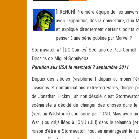
[FRENCH] Première équipe de l’ex-univers 
avec l’apparition, dès la couverture, d’u
et explique directement certains points
penser à une série publiée par Marvel ?
Stormwatch #1 [DC Comics] Scénario de Paul Cornell
Dessins de Miguel Sepulveda
Parution aux USA le mercredi 7 septembre 2011
Depuis des siècles (visiblement depuis au moins l’èr
invasions et contaminations extra-terrestres, dirigée p
de Jonathan Hickm… ah non désolé, c’est Stormwatch t
scénariste a décidé de changer des choses dans le p
(version Wildstorm) sponsorié par l’ONU. Mais avec u
War…) ou déjà liées à l’ONU (JLI) dans le relaunch (e
raison d’être à Stormwatch, tout en aménageant le fait