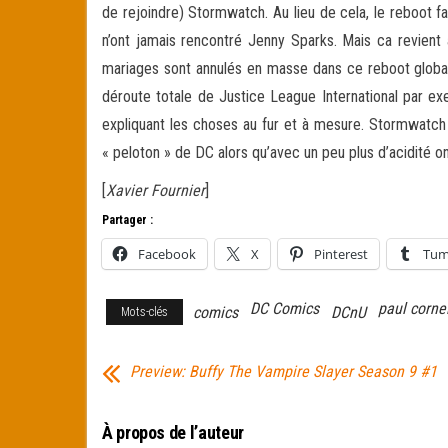
de rejoindre) Stormwatch. Au lieu de cela, le reboot f
n’ont jamais rencontré Jenny Sparks. Mais ca revient 
mariages sont annulés en masse dans ce reboot global.
déroute totale de Justice League International par exe
expliquant les choses au fur et à mesure. Stormwatch 
« peloton » de DC alors qu’avec un peu plus d’acidité on
[
Xavier Fournier
]
Partager :
Facebook
X
Pinterest
Tum
DC Comics
paul cornel
comics
DCnU
Mots-clés
Preview: Buffy The Vampire Slayer Season 9 #1
À propos de l’auteur