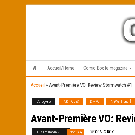
Skip
to
the
content
Accueil/Home
Comic Box le magazine
Accueil
»
Avant-Première VO: Review Stormwatch #1
Catégorie
ARTICLES
DIAPO
NEWS [french]
Avant-Première VO: Rev
Par
COMIC BOX
11 septembre 2011
Non