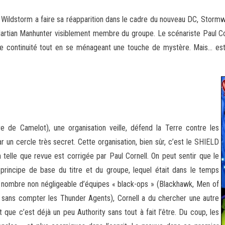
Wildstorm a faire sa réapparition dans le cadre du nouveau DC, Stormw
n Martian Manhunter visiblement membre
du groupe. Le scénariste Paul Co
 de continuité tout en se ménageant une touche de mystère. Mais… e
e de Camelot), une organisation veille, défend la Terre contre les
ar un cercle très secret. Cette organisation, bien sûr, c’est le SHIELD
elle que revue est corrigée par Paul Cornell. On peut sentir que le
rincipe de base du titre et du groupe, lequel était dans le temps
n nombre non négligeable d’équipes « black-ops » (Blackhawk, Men of
t sans compter les Thunder Agents), Cornell a du chercher une autre
 que c’est déjà un peu Authority sans tout à fait l’être. Du coup, les