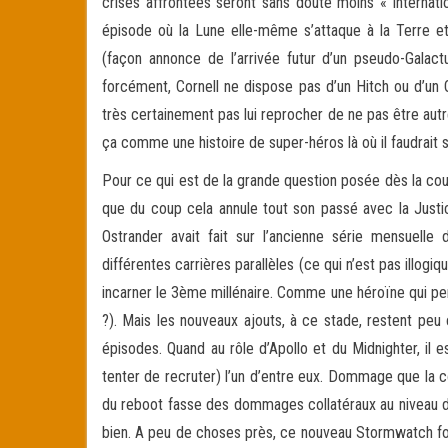
crises affrontées seront sans doute moins « internati
épisode où la Lune elle-même s’attaque à la Terre et
(façon annonce de l’arrivée futur d’un pseudo-Galact
forcément, Cornell ne dispose pas d’un Hitch ou d’un Q
très certainement pas lui reprocher de ne pas être aut
ça comme une histoire de super-héros là où il faudrait s
Pour ce qui est de la grande question posée dès la couv
que du coup cela annule tout son passé avec la Justic
Ostrander avait fait sur l’ancienne série mensuel
différentes carrières parallèles (ce qui n’est pas illo
incarner le 3ème millénaire. Comme une héroïne qui pers
?). Mais les nouveaux ajouts, à ce stade, restent peu
épisodes. Quand au rôle d’Apollo et du Midnighter, il 
tenter de recruter) l’un d’entre eux. Dommage que la co
du reboot fasse des dommages collatéraux au niveau du p
bien. A peu de choses près, ce nouveau Stormwatch fonc