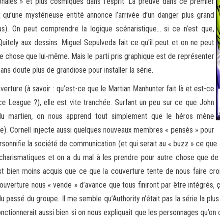
onales » et plus cosmiques dans l’esprit. La preuve dans ce premier
 qu’une mystérieuse entité annonce l’arrivée d’un danger plus grand
us). On peut comprendre la logique scénaristique… si ce n’est que,
uitely aux dessins. Miguel Sepulveda fait ce qu’il peut et on ne peut
re chose que lui-même. Mais le parti pris graphique est de représenter
ans doute plus de grandiose pour installer la série.
erture (à savoir : qu’est-ce que le Martian Manhunter fait là et est-ce
e League ?), elle est vite tranchée. Surfant un peu sur ce que John
le du martien, on nous apprend tout simplement que le héros mène
gique). Cornell injecte aussi quelques nouveaux membres « pensés » pour
onnifie la société de communication (et qui serait au « buzz » ce que Ja
 charismatiques et on a du mal à les prendre pour autre chose que de l
est bien moins acquis que ce que la couverture tente de nous faire croi
uverture nous « vende » d’avance que tous finiront par être intégrés, ç
assé du groupe. Il me semble qu’Authority n’était pas la série la plus 
tionnerait aussi bien si on nous expliquait que les personnages qu’on co