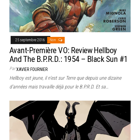
25 septembre 2016
Non
Avant-Première VO: Review Hellboy
And The B.P.R.D.: 1954 – Black Sun #1
Par
XAVIER FOURNIER
Hellboy est jeune, il n’est sur Terre que depuis une dizaine
d’années mais travaille déjà pour le B.P.R.D. Et sa…