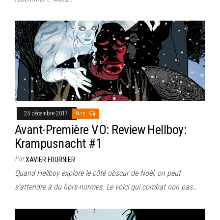
24 décembre 2017
Non
Avant-Première VO: Review Hellboy:
Krampusnacht #1
Par
XAVIER FOURNIER
Quand Hellboy explore le côté obscur de Noël, on peut
s’attendre à du hors-normes. Le voici qui combat non pas…