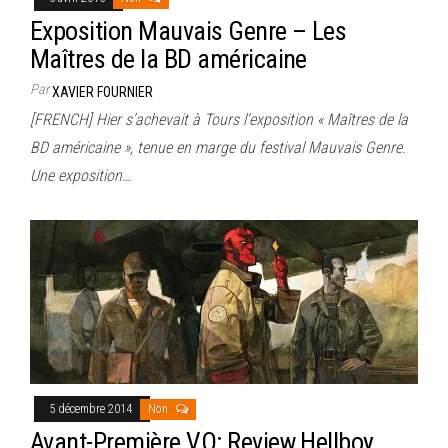
Exposition Mauvais Genre – Les
Maîtres de la BD américaine
Par
XAVIER FOURNIER
[FRENCH] Hier s’achevait à Tours l’exposition « Maîtres de la
BD américaine », tenue en marge du festival Mauvais Genre.
Une exposition…
5 décembre 2014
Non
Avant-Première VO: Review Hellboy