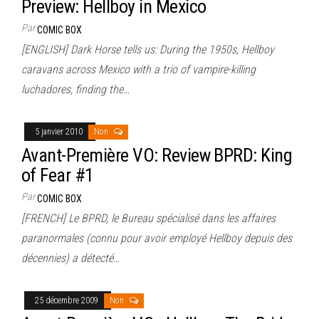
Preview: Hellboy in Mexico
Par
COMIC BOX
[ENGLISH] Dark Horse tells us: During the 1950s, Hellboy
caravans across Mexico with a trio of vampire-killing
luchadores, finding the…
5 janvier 2010
Non
Avant-Première VO: Review BPRD: King
of Fear #1
Par
COMIC BOX
[FRENCH] Le BPRD, le Bureau spécialisé dans les affaires
paranormales (connu pour avoir employé Hellboy depuis des
décennies) a détecté…
25 décembre 2009
Non