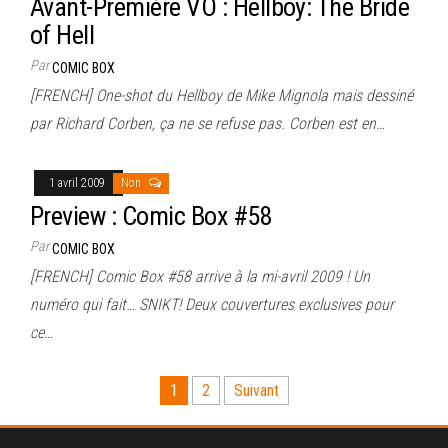
Avant-Première VO : Hellboy: The Bride
of Hell
Par
COMIC BOX
[FRENCH] One-shot du Hellboy de Mike Mignola mais dessiné
par Richard Corben, ça ne se refuse pas. Corben est en…
1 avril 2009
Non
Preview : Comic Box #58
Par
COMIC BOX
[FRENCH] Comic Box #58 arrive à la mi-avril 2009 ! Un
numéro qui fait… SNIKT! Deux couvertures exclusives pour
ce…
Pagination
1
2
Suivant
des