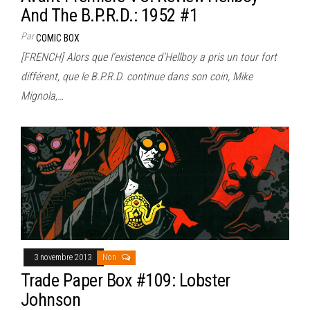
And The B.P.R.D.: 1952 #1
Par
COMIC BOX
[FRENCH] Alors que l’existence d’Hellboy a pris un tour fort
différent, que le B.P.R.D. continue dans son coin, Mike
Mignola,…
3 novembre 2013
Non
Trade Paper Box #109: Lobster
Johnson