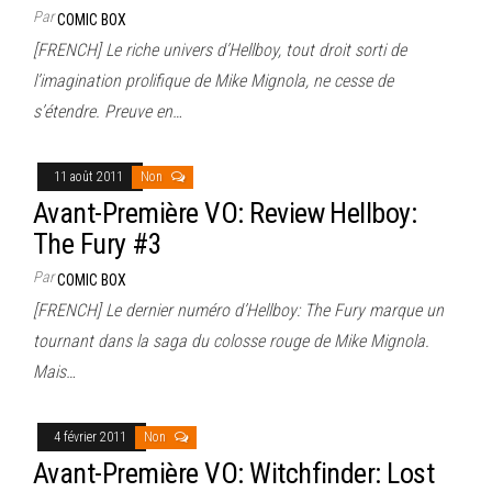
Par
COMIC BOX
[FRENCH] Le riche univers d’Hellboy, tout droit sorti de
l’imagination prolifique de Mike Mignola, ne cesse de
s’étendre. Preuve en…
11 août 2011
Non
Avant-Première VO: Review Hellboy:
The Fury #3
Par
COMIC BOX
[FRENCH] Le dernier numéro d’Hellboy: The Fury marque un
tournant dans la saga du colosse rouge de Mike Mignola.
Mais…
4 février 2011
Non
Avant-Première VO: Witchfinder: Lost