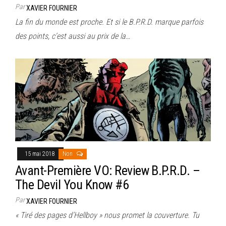
Par
XAVIER FOURNIER
La fin du monde est proche. Et si le B.P.R.D. marque parfois
des points, c’est aussi au prix de la…
15 mai 2018
Non
Avant-Première VO: Review B.P.R.D. –
The Devil You Know #6
Par
XAVIER FOURNIER
« Tiré des pages d’Hellboy » nous promet la couverture. Tu