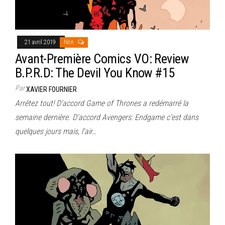
21 avril 2019
Non
Avant-Première Comics VO: Review
B.P.R.D: The Devil You Know #15
Par
XAVIER FOURNIER
Arrêtez tout! D’accord Game of Thrones a redémarré la
semaine dernière. D’accord Avengers: Endgame c’est dans
quelques jours mais, l’air…