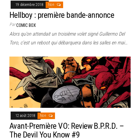
19 décembre 2018
Non
Hellboy : première bande-annonce
Par
COMIC BOX
Alors qu’on attendait un troisième volet signé Guillermo Del
Toro, c’est un reboot qui débarquera dans les salles en mai…
12 août 2018
Non
Avant-Première VO: Review B.P.R.D. –
The Devil You Know #9