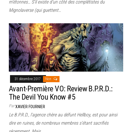
m’étonnes… S’il existe d’un côté des complétistes du
Mignolaverse (qui guettent…
31 décembre 2017
Non
Avant-Première VO: Review B.P.R.D.:
The Devil You Know #5
Par
XAVIER FOURNIER
Le B.P.R.D., l’agence chère au défunt Hellboy, est pour ainsi
dire en ruines, de nombreux membres s’étant sacrifiés
récemment. Mais…