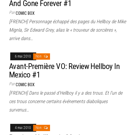
And Gone Forever #1
Par
COMIC BOX
[FRENCH] Personnage échappé des pages du Hellboy de Mike
Mignla, Sir Edward Grey, alias le « trouveur de sorcières »,
arrive dans…
6 mai 2010
Non
Avant-Première VO: Review Hellboy In
Mexico #1
Par
COMIC BOX
[FRENCH] Dans le passé d’Hellboy il y a des trous. Et l’un de
ces trous concerne certains événements diaboliques
survenus…
4 mai 2010
Non