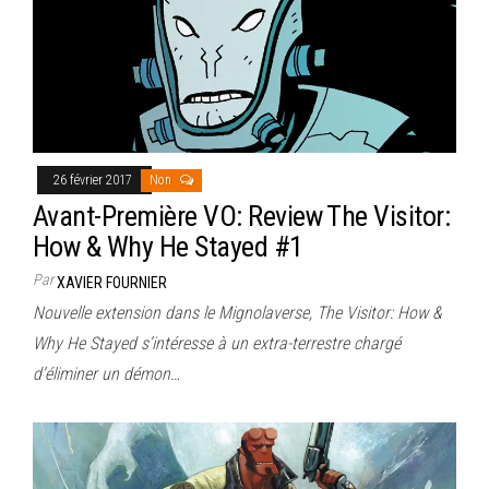
26 février 2017
Non
Avant-Première VO: Review The Visitor:
How & Why He Stayed #1
Par
XAVIER FOURNIER
Nouvelle extension dans le Mignolaverse, The Visitor: How &
Why He Stayed s’intéresse à un extra-terrestre chargé
d’éliminer un démon…