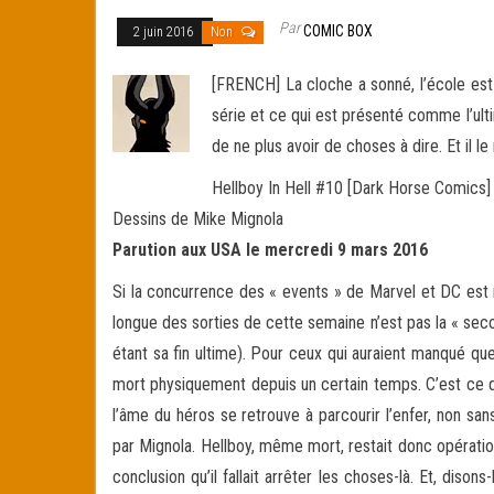
Par
COMIC BOX
2 juin 2016
Non
[FRENCH] La cloche a sonné, l’école est
série et ce qui est présenté comme l’ult
de ne plus avoir de choses à dire. Et il le 
Hellboy In Hell #10 [Dark Horse Comics]
Dessins de Mike Mignola
Parution aux USA le mercredi 9 mars 2016
Si la concurrence des « events » de Marvel et DC est rud
longue des sorties de cette semaine n’est pas la « se
étant sa fin ultime). Pour ceux qui auraient manqué qu
mort physiquement depuis un certain temps. C’est ce qu
l’âme du héros se retrouve à parcourir l’enfer, non s
par Mignola. Hellboy, même mort, restait donc opérati
conclusion qu’il fallait arrêter les choses-là. Et, diso