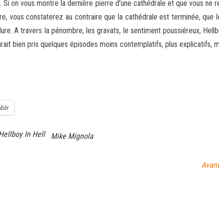
 Si on vous montre la dernière pierre d’une cathédrale et que vous ne r
e, vous constaterez au contraire que la cathédrale est terminée, que le co
nclure. A travers la pénombre, les gravats, le sentiment poussiéreux, Hell
ait bien pris quelques épisodes moins contemplatifs, plus explicatifs, m
blr
Hellboy In Hell
Mike Mignola
Avant