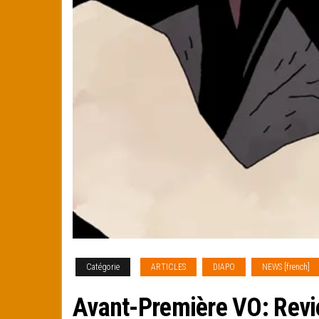
Catégorie
ARTICLES
DIAPO
NEWS [french]
Avant-Première VO: Revie