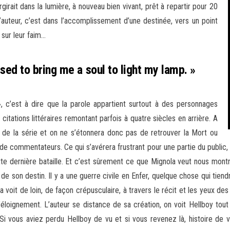
irait dans la lumière, à nouveau bien vivant, prêt à repartir pour 20
’auteur, c’est dans l’accomplissement d’une destinée, vers un point
 sur leur faim…
ed to bring me a soul to light my lamp. »
, c’est à dire que la parole appartient surtout à des personnages
itations littéraires remontant parfois à quatre siècles en arrière. A
e de la série et on ne s’étonnera donc pas de retrouver la Mort ou
de commentateurs. Ce qui s’avérera frustrant pour une partie du public, 
te dernière bataille. Et c’est sûrement ce que Mignola veut nous montre
de son destin. Il y a une guerre civile en Enfer, quelque chose qui tiend
 voit de loin, de façon crépusculaire, à travers le récit et les yeux de
loignement. L’auteur se distance de sa création, on voit Hellboy tout
Si vous aviez perdu Hellboy de vu et si vous revenez là, histoire de voi