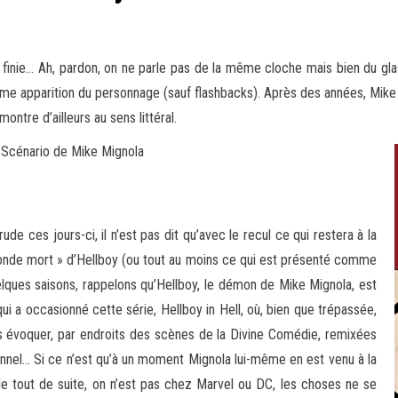
 finie… Ah, pardon, on ne parle pas de la même cloche mais bien du gla
ime apparition du personnage (sauf flashbacks). Après des années, Mike
montre d’ailleurs au sens littéral.
 Scénario de Mike Mignola
e ces jours-ci, il n’est pas dit qu’avec le recul ce qui restera à la
conde mort » d’Hellboy (ou tout au moins ce qui est présenté comme
elques saisons, rappelons qu’Hellboy, le démon de Mike Mignola, est
i a occasionné cette série, Hellboy in Hell, où, bien que trépassée,
ans évoquer, par endroits des scènes de la Divine Comédie, remixées
onnel… Si ce n’est qu’à un moment Mignola lui-même en est venu à la
ns-le tout de suite, on n’est pas chez Marvel ou DC, les choses ne se