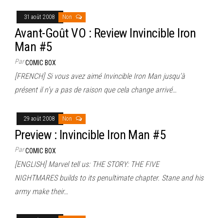
31 août 2008
Non
Avant-Goût VO : Review Invincible Iron
Man #5
Par
COMIC BOX
[FRENCH] Si vous avez aimé Invincible Iron Man jusqu’à
présent il n’y a pas de raison que cela change arrivé…
29 août 2008
Non
Preview : Invincible Iron Man #5
Par
COMIC BOX
[ENGLISH] Marvel tell us: THE STORY: THE FIVE
NIGHTMARES builds to its penultimate chapter. Stane and his
army make their…