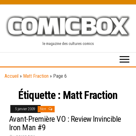
Skip
to
the
content
le magazine des cultures comics
Accueil
»
Matt Fraction
»
Page 6
Étiquette :
Matt Fraction
5 janvier 2009
Non
Avant-Première VO : Review Invincible
Iron Man #9