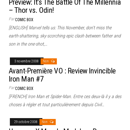
Preview: It’s The Battle Of The Millennia
– Thor vs. Odin!
Par
COMIC BOX
[ENGLISH] Marvel tells us: This November, don’t miss the
earth-shattering, sky-scorching epic clash between father and
son in the one-shot,…
3 novembre 2008
Non
Avant-Première VO : Review Invincible
Iron Man #7
Par
COMIC BOX
[FRENCH] Iron Man et Spider-Man. Entre ces deux-là il y a des
choses à régler et tout particulièrement depuis Civil…
29 octobre 2008
Non