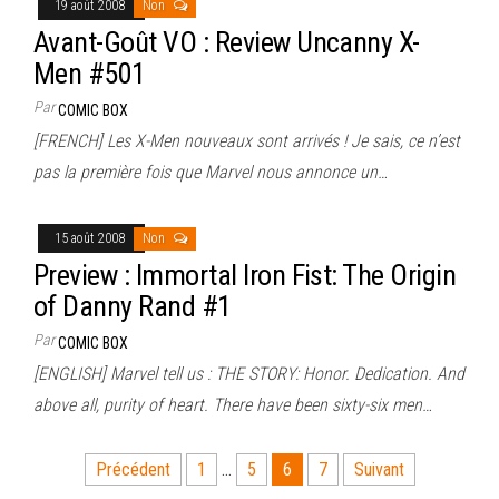
19 août 2008
Non
Avant-Goût VO : Review Uncanny X-
Men #501
Par
COMIC BOX
[FRENCH] Les X-Men nouveaux sont arrivés ! Je sais, ce n’est
pas la première fois que Marvel nous annonce un…
15 août 2008
Non
Preview : Immortal Iron Fist: The Origin
of Danny Rand #1
Par
COMIC BOX
[ENGLISH] Marvel tell us : THE STORY: Honor. Dedication. And
above all, purity of heart. There have been sixty-six men…
Pagination
Précédent
1
…
5
6
7
Suivant