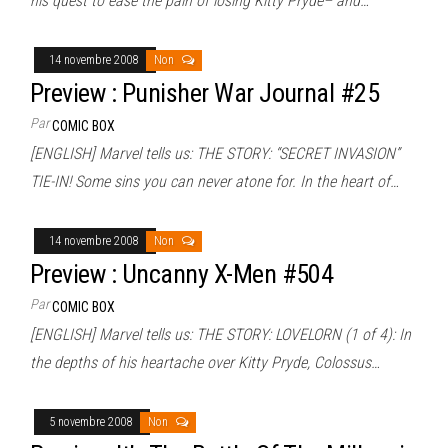
his quest to ease the pain of losing Kitty Pryde– and…
14 novembre 2008
Non
Preview : Punisher War Journal #25
Par
COMIC BOX
[ENGLISH] Marvel tells us: THE STORY: “SECRET INVASION”
TIE-IN! Some sins you can never atone for. In the heart of…
14 novembre 2008
Non
Preview : Uncanny X-Men #504
Par
COMIC BOX
[ENGLISH] Marvel tells us: THE STORY: LOVELORN (1 of 4): In
the depths of his heartache over Kitty Pryde, Colossus…
5 novembre 2008
Non