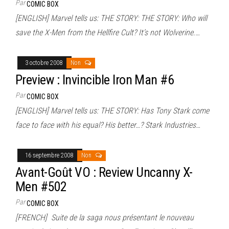
Par
COMIC BOX
[ENGLISH] Marvel tells us: THE STORY: THE STORY: Who will
save the X-Men from the Hellfire Cult? It’s not Wolverine.…
3 octobre 2008
Non
Preview : Invincible Iron Man #6
Par
COMIC BOX
[ENGLISH] Marvel tells us: THE STORY: Has Tony Stark come
face to face with his equal? His better…? Stark Industries…
16 septembre 2008
Non
Avant-Goût VO : Review Uncanny X-
Men #502
Par
COMIC BOX
[FRENCH] Suite de la saga nous présentant le nouveau