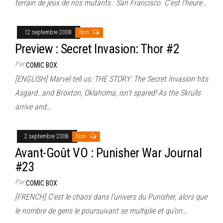
terrain de jeux de nos mutants : San Francisco. C’est l’heure…
12 septembre 2008
Non
Preview : Secret Invasion: Thor #2
Par
COMIC BOX
[ENGLISH] Marvel tell us: THE STORY: The Secret Invasion hits
Asgard…and Broxton, Oklahoma, isn’t spared! As the Skrulls
arrive and…
2 septembre 2008
Non
Avant-Goût VO : Punisher War Journal
#23
Par
COMIC BOX
[FRENCH] C’est le chaos dans l’univers du Punisher, alors que
le nombre de gens le poursuivant se multiplie et qu’on…