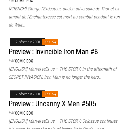
COMIC BOX
[FRENCH] Skurge l’Exécuteur, ancien adversaire de Thor et ex-
amant de l’Enchanteresse est mort au combat pendant le run
de Walt…
12 décembre 2008
Non
Preview : Invincible Iron Man #8
Par
COMIC BOX
[ENGLISH] Marvel tells us – THE STORY: In the aftermath of
SECRET INVASION, Iron Man is no longer the hero…
12 décembre 2008
Non
Preview : Uncanny X-Men #505
Par
COMIC BOX
[ENGLISH] Marvel tells us – THE STORY: Colossus continues