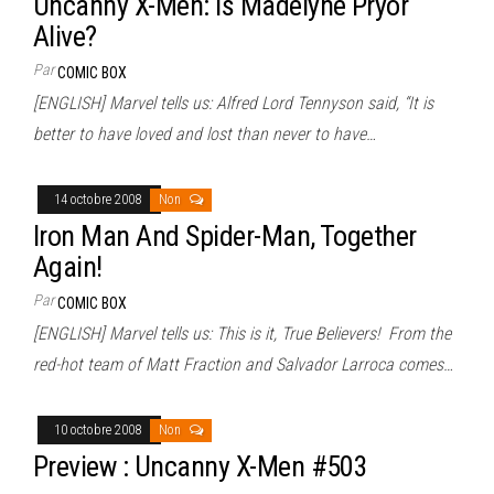
Uncanny X-Men: Is Madelyne Pryor
Alive?
Par
COMIC BOX
[ENGLISH] Marvel tells us: Alfred Lord Tennyson said, “It is
better to have loved and lost than never to have…
14 octobre 2008
Non
Iron Man And Spider-Man, Together
Again!
Par
COMIC BOX
[ENGLISH] Marvel tells us: This is it, True Believers! From the
red-hot team of Matt Fraction and Salvador Larroca comes…
10 octobre 2008
Non
Preview : Uncanny X-Men #503