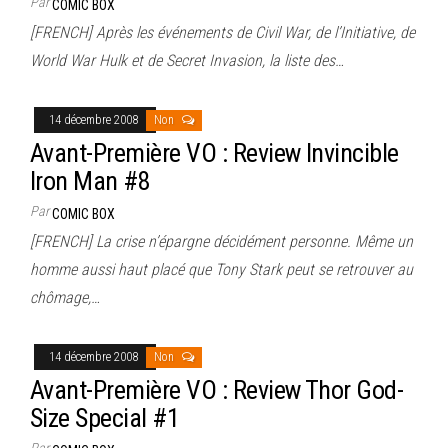
Par
COMIC BOX
[FRENCH] Après les événements de Civil War, de l’Initiative, de
World War Hulk et de Secret Invasion, la liste des…
14 décembre 2008
Non
Avant-Première VO : Review Invincible
Iron Man #8
Par
COMIC BOX
[FRENCH] La crise n’épargne décidément personne. Même un
homme aussi haut placé que Tony Stark peut se retrouver au
chômage,…
14 décembre 2008
Non
Avant-Première VO : Review Thor God-
Size Special #1
Par