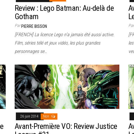
Review : Lego Batman: Au-delà de
A
Gotham
L
Par
Pa
PIERRE BISSON
[FRENCH] La licence Lego n’a jamais été aussi active.
[F
Film, séries télé et jeux vidéo, les plus grandes
les
personnages se…
ve
26 juin 2014
Non
ce
Avant-Première VO: Review Justice
A