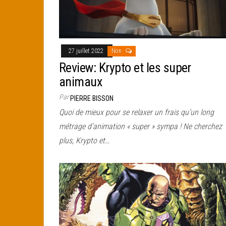
27 juillet 2022
Non
Review: Krypto et les super
animaux
Par
PIERRE BISSON
Quoi de mieux pour se relaxer un frais qu’un long
métrage d’animation « super » sympa ! Ne cherchez
plus, Krypto et…