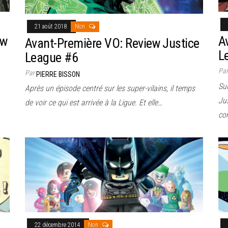
21 août 2018
Non
ew
A
Avant-Première VO: Review Justice
L
League #6
Pa
Par
PIERRE BISSON
Sui
Après un épisode centré sur les super-vilains, il temps
Ju
de voir ce qui est arrivée à la Ligue. Et elle…
con
22 décembre 2014
Non