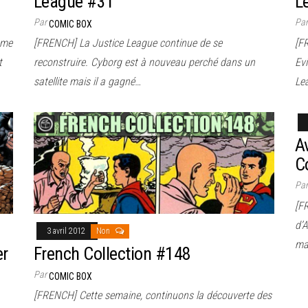
League #31
L
Par
Pa
COMIC BOX
mme
[FRENCH] La Justice League continue de se
[F
t
reconstruire. Cyborg est à nouveau perché dans un
Evi
satellite mais il a gagné…
Le
A
C
Pa
[F
d’A
3 avril 2012
Non
ma
er
French Collection #148
Par
COMIC BOX
[FRENCH] Cette semaine, continuons la découverte des