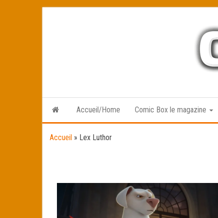
Skip
to
the
content
Accueil/Home
Comic Box le magazine
Accueil
»
Lex Luthor