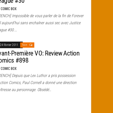
eague #30
r
COMIC BOX
RENCH] Impossible de vous parler de la fin de Forever
l aujourd’hui sans enchaîner aussi sec avec Justice
ague #30.…
24 février 2011
Non
vant-Première VO: Review Action
omics #898
r
COMIC BOX
RENCH] Depuis que Lex Luthor a pris possession
ction Comics, Paul Cornell a donné une direction
îtresse au personnage. Obsédé…