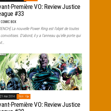
vant-Première VO: Review Justice
eague #33
r
COMIC BOX
RENCH] La nouvelle Power Ring est l’objet de toutes
 convoitises. D’abord, il y a l’anneau qu’elle porte qui
ut…
21 mai 2014
Non
vant-Première VO: Review Justice