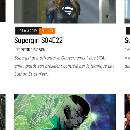
21 mai 2019
Non
Supergirl S04E22
S
Par
Pa
PIERRE BISSON
Supergirl doit affronter le Gouvernement des USA…
Il 
enfin, plutôt son président contrôlé par le terrifique Lex
dan
Luthor. Et ce n’est…