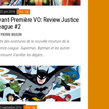
22 juin 2018
Non
vant-Première VO: Review Justice
eague #2
r
PIERRE BISSON
te des aventures de la nouvelle mouture de la
stice League. Superman, Batman et les autres
tinuent d’arrêter les dégâts…
5 septembre 2014
Non