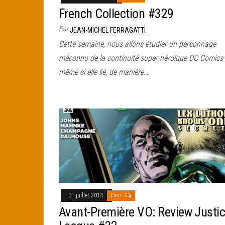
French Collection #329
Par
JEAN-MICHEL FERRAGATTI
Cette semaine, nous allons étudier un personnage
méconnu de la continuité super-héroïque DC Comics
même si elle lié, de manière…
31 juillet 2014
Non
Avant-Première VO: Review Justi