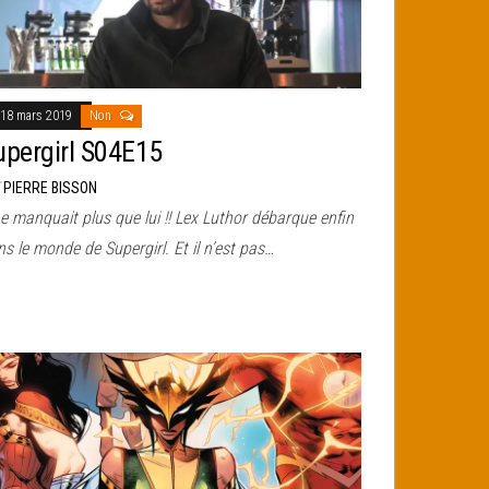
18 mars 2019
Non
upergirl S04E15
r
PIERRE BISSON
ne manquait plus que lui !! Lex Luthor débarque enfin
s le monde de Supergirl. Et il n’est pas…