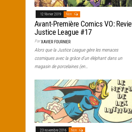
12 février 2019
Non
Avant-Première Comics VO: Revi
Justice League #17
Par
XAVIER FOURNIER
Alors que la Justice League gère les menaces
cosmiques avec la grâce d’un éléphant dans un
magasin de porcelaines (en…
23 novembre 2016
Non