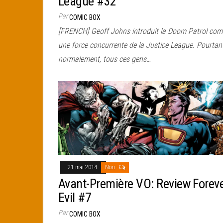
League #32
Par
COMIC BOX
[FRENCH] Geoff Johns introduit la Doom Patrol co
une force concurrente de la Justice League. Pourtan
normalement, tous ces gens…
21 mai 2014
Non
Avant-Première VO: Review Forev
Evil #7
Par
COMIC BOX