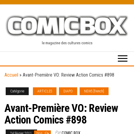
Skip
to
the
content
le magazine des cultures comics
Accueil
»
Avant-Première VO: Review Action Comics #898
Catégorie
ARTICLES
DIAPO
NEWS [french]
Avant-Première VO: Review
Action Comics #898
Par
COMIC BOX
24 février 2011
Non