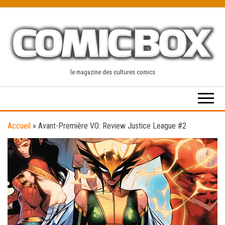
Skip
to
the
content
le magazine des cultures comics
Accueil
»
Avant-Première VO: Review Justice League #2