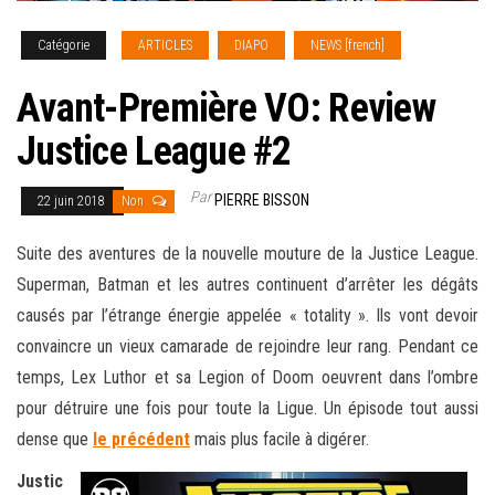
Catégorie
ARTICLES
DIAPO
NEWS [french]
Avant-Première VO: Review
Justice League #2
Par
PIERRE BISSON
22 juin 2018
Non
Suite des aventures de la nouvelle mouture de la Justice League.
Superman, Batman et les autres continuent d’arrêter les dégâts
causés par l’étrange énergie appelée « totality ». Ils vont devoir
convaincre un vieux camarade de rejoindre leur rang. Pendant ce
temps, Lex Luthor et sa Legion of Doom oeuvrent dans l’ombre
pour détruire une fois pour toute la Ligue.
Un épisode tout aussi
dense que
le précédent
mais plus facile à digérer.
Justic