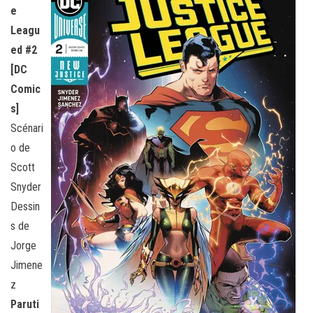
e
Leagu
ed #2
[DC
Comic
s]
Scénari
o de
Scott
Snyder
Dessin
s de
Jorge
Jimene
z
Paruti