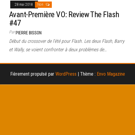
28 mai 2018
Non
Avant-Première VO: Review The Flash
#47
Par
PIERRE BISSON
Début du crossover de l’été pour Flash. Les deux Flash, Barry
et Wally, se voient confronter à deux problèmes de…
Fièrement propulsé par
WordPress
|
Thème :
Envo Magazine