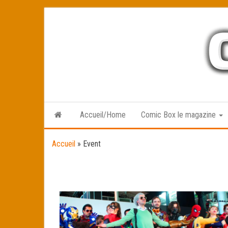
Skip
to
the
content
Accueil/Home
Comic Box le magazine
Accueil
»
Event