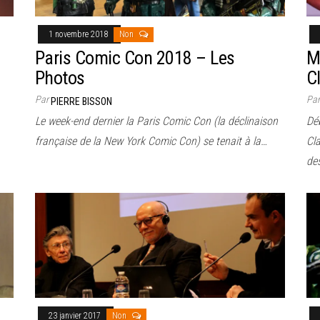
1 novembre 2018
Non
Paris Comic Con 2018 – Les
M
Photos
C
Par
Pa
PIERRE BISSON
Le week-end dernier la Paris Comic Con (la déclinaison
Déb
française de la New York Comic Con) se tenait à la…
Cla
des
23 janvier 2017
Non