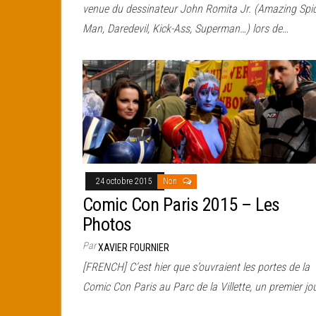
venue du dessinateur John Romita Jr. (Amazing Spid
Man, Daredevil, Kick-Ass, Superman…) lors de…
24 octobre 2015
Non
Comic Con Paris 2015 – Les
Photos
Par
XAVIER FOURNIER
[FRENCH] C’est hier que s’ouvraient les portes de la
Comic Con Paris au Parc de la Villette, un premier jo