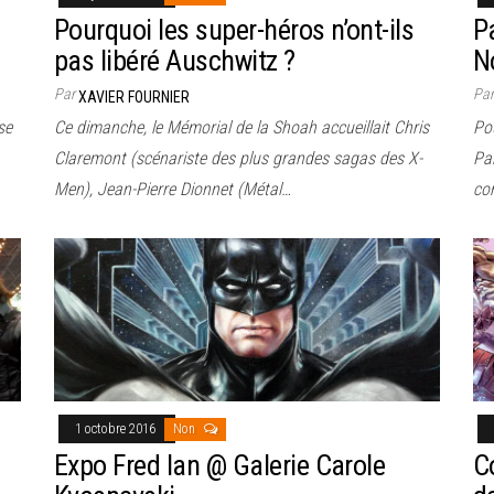
Pourquoi les super-héros n’ont-ils
P
pas libéré Auschwitz ?
N
Par
Pa
XAVIER FOURNIER
se
Ce dimanche, le Mémorial de la Shoah accueillait Chris
Pou
Claremont (scénariste des plus grandes sagas des X-
Pa
Men), Jean-Pierre Dionnet (Métal…
co
1 octobre 2016
Non
Expo Fred Ian @ Galerie Carole
C