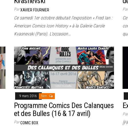
Kvasnevski
d
Par
Pa
XAVIER FOURNIER
Ce samedi 1er octobre débutait l’exposition « Fred Ian :
Ce 
American Comics Icon History » à la Galerie Carole
con
Kvasnevski (Paris). L’occasion…
qu
9 mars 2016
Non
Programme Comics Des Calanques
E
et des Bulles (16 & 17 avril)
Pa
Par
[F
COMIC BOX