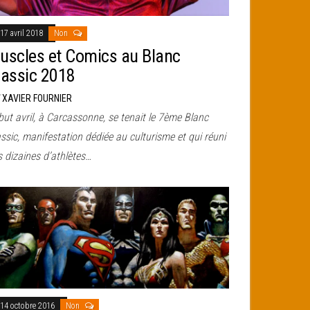
17 avril 2018
Non
uscles et Comics au Blanc
lassic 2018
r
XAVIER FOURNIER
ut avril, à Carcassonne, se tenait le 7ème Blanc
ssic, manifestation dédiée au culturisme et qui réuni
 dizaines d’athlètes…
14 octobre 2016
Non