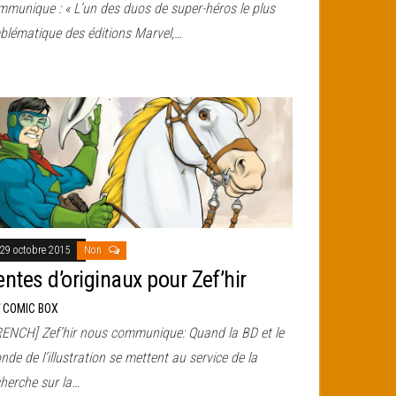
mmunique : « L’un des duos de super-héros le plus
blématique des éditions Marvel,…
29 octobre 2015
Non
entes d’originaux pour Zef’hir
r
COMIC BOX
RENCH] Zef’hir nous communique: Quand la BD et le
de de l’illustration se mettent au service de la
cherche sur la…