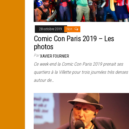
28 octobre 2019
Non
Comic Con Paris 2019 – Les
photos
Par
XAVIER FOURNIER
Ce week-end la Comic Con Paris 2019 prenait ses
quartiers à la Villette pour trois journées très denses
autour de…