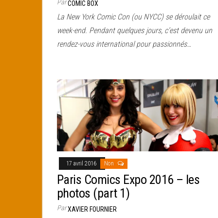
Par
COMIC BOX
La New York Comic Con (ou NYCC) se déroulait ce
week-end. Pendant quelques jours, c’est devenu un
rendez-vous international pour passionnés…
17 avril 2016
Non
Paris Comics Expo 2016 – les
photos (part 1)
Par
XAVIER FOURNIER