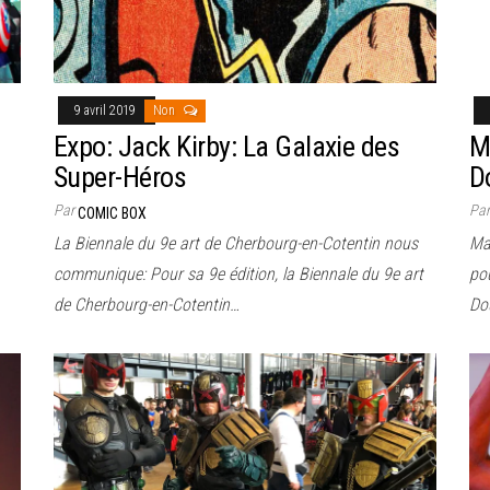
9 avril 2019
Non
Expo: Jack Kirby: La Galaxie des
M
Super-Héros
D
Par
Pa
COMIC BOX
La Biennale du 9e art de Cherbourg-en-Cotentin nous
Ma
communique: Pour sa 9e édition, la Biennale du 9e art
po
de Cherbourg-en-Cotentin…
Do