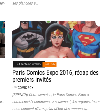
er-
ses planches à…
24 septembre 2015
Non
Paris Comics Expo 2016, récap des
premiers invités
Par
COMIC BOX
[FRENCH] Cette semaine, la Paris Comics Expo a
ur…
commencé (« commencé » seulement, les organisateurs
nous confient n’être qu’au début des annonces)…