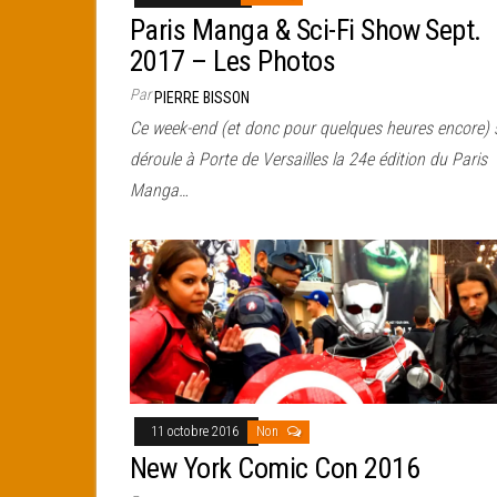
Paris Manga & Sci-Fi Show Sept.
2017 – Les Photos
Par
PIERRE BISSON
Ce week-end (et donc pour quelques heures encore) 
déroule à Porte de Versailles la 24e édition du Paris
Manga…
11 octobre 2016
Non
New York Comic Con 2016