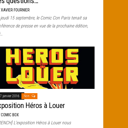
es questions…
r
XAVIER FOURNIER
jeudi 15 septembre, le Comic Con Paris tenait sa
férence de presse en vue de la prochaine édition,
i…
7 janvier 2016
Non
xposition Héros à Louer
r
COMIC BOX
RENCH] L’exposition Héros à Louer nous