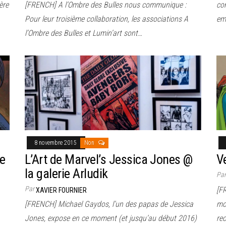
ère
[FRENCH] A l’Ombre des Bulles nous communique :
co
Pour leur troisième collaboration, les associations A
em
l’Ombre des Bulles et Lumin’art sont…
8 novembre 2015
Non
e
L’Art de Marvel’s Jessica Jones @
V
la galerie Arludik
Pa
Par
[F
XAVIER FOURNIER
[FRENCH] Michael Gaydos, l’un des papas de Jessica
mon
Jones, expose en ce moment (et jusqu’au début 2016)
re