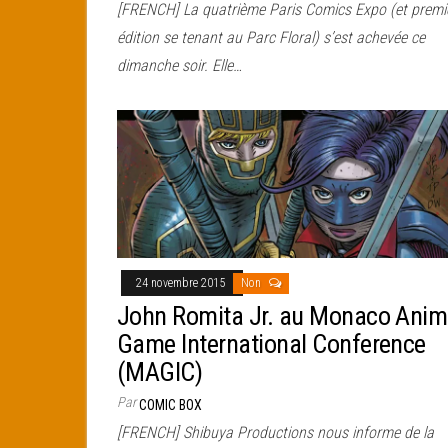
[FRENCH] La quatrième Paris Comics Expo (et premi
édition se tenant au Parc Floral) s’est achevée ce
dimanche soir. Elle…
24 novembre 2015
Non
John Romita Jr. au Monaco Anim
Game International Conference
(MAGIC)
Par
COMIC BOX
[FRENCH] Shibuya Productions nous informe de la