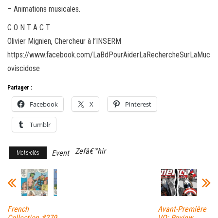
– Animations musicales.
C O N T A C T
Olivier Mignien, Chercheur à l’INSERM
https://www.facebook.com/LaBdPourAiderLaRechercheSurLaMuc
oviscidose
Partager :
Facebook
X
Pinterest
Tumblr
Zefâ€™hir
Event
Mots-clés
French
Avant-Première
Collection #279
VO: Review