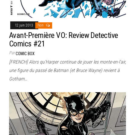
12 juin 2013
Non
Avant-Première VO: Review Detective
Comics #21
Par
COMIC BOX
[FRENCH] Alors qu’Harper continue de jouer les monte-en-l’air,
une figure du passé de Batman (et Bruce Wayne) revient à
Gotham…