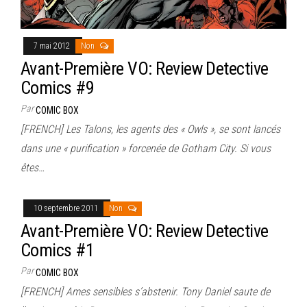
7 mai 2012
Non
Avant-Première VO: Review Detective
Comics #9
Par
COMIC BOX
[FRENCH] Les Talons, les agents des « Owls », se sont lancés
dans une « purification » forcenée de Gotham City. Si vous
êtes…
10 septembre 2011
Non
Avant-Première VO: Review Detective
Comics #1
Par
COMIC BOX
[FRENCH] Ames sensibles s’abstenir. Tony Daniel saute de