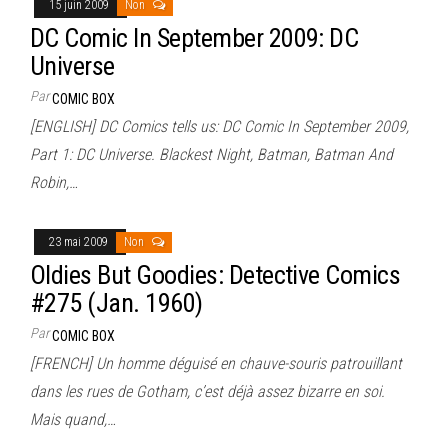
15 juin 2009
Non
DC Comic In September 2009: DC
Universe
Par
COMIC BOX
[ENGLISH] DC Comics tells us: DC Comic In September 2009,
Part 1: DC Universe. Blackest Night, Batman, Batman And
Robin,…
23 mai 2009
Non
Oldies But Goodies: Detective Comics
#275 (Jan. 1960)
Par
COMIC BOX
[FRENCH] Un homme déguisé en chauve-souris patrouillant
dans les rues de Gotham, c’est déjà assez bizarre en soi.
Mais quand,…