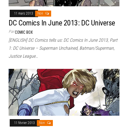
11 mars 2013
Non
DC Comics In June 2013: DC Universe
Par
COMIC BOX
[ENGLISH] DC Comics tells us: DC Comics In June 2013, Part
1: DC Universe – Superman Unchained, Batman/Superman,
Justice League…
11 février 2013
Non