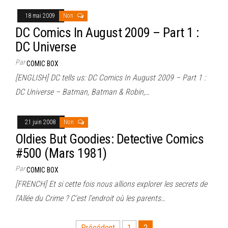
18 mai 2009
Non
DC Comics In August 2009 – Part 1 :
DC Universe
Par
COMIC BOX
[ENGLISH] DC tells us: DC Comics In August 2009 – Part 1 :
DC Universe – Batman, Batman & Robin,…
21 juin 2008
Non
Oldies But Goodies: Detective Comics
#500 (Mars 1981)
Par
COMIC BOX
[FRENCH] Et si cette fois nous allions explorer les secrets de
l’Allée du Crime ? C’est l’endroit où les parents…
Précédent
1
2