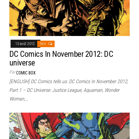
13 août 2012
Non
DC Comics In November 2012: DC
universe
Par
COMIC BOX
[ENGLISH] DC Comics tells us: DC Comics In November 2012,
Part 1 – DC Universe: Justice League, Aquaman, Wonder
Woman,…