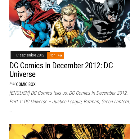
17 septembre 2012
Non
DC Comics In December 2012: DC
Universe
Par
COMIC BOX
[ENGLISH] DC Comics tells us: DC Comics In December 2012,
Part 1: DC Universe – Justice League, Batman, Green Lantern,
…