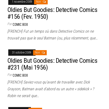
1 novembre 2009
Non
Oldies But Goodies: Detective Comics
#156 (Fev. 1950)
Par
COMIC BOX
[FRENCH] Fut un temps où dans Detective Comics on ne
trouvait pas que le seul Batman (ou, plus récemment, que…
31 octobre 2009
Non
Oldies But Goodies: Detective Comics
#231 (Mai 1956)
Par
COMIC BOX
[FRENCH] Saviez-vous qu’avant de travailler avec Dick
Grayson, Batman avait d’abord eu un autre « sidekick » ?
Robin ne serait que…