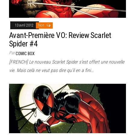
13 avril 2012
Non
Avant-Première VO: Review Scarlet
Spider #4
Par
COMIC BOX
[FRENCH] Le nouveau Scarlet Spider s’est offert une nouvelle
vie. Mais celà ne veut pas dire qu’il en a fini…