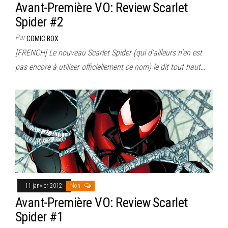
Avant-Première VO: Review Scarlet
Spider #2
Par
COMIC BOX
[FRENCH] Le nouveau Scarlet Spider (qui d’ailleurs n’en est
pas encore à utiliser officiellement ce nom) le dit tout haut…
11 janvier 2012
Non
Avant-Première VO: Review Scarlet
Spider #1