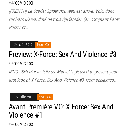
Par
COMIC BOX
[FRENCH] Le Scarlet Spider nouveau est arrivé. Voici donc
l’univers Marvel doté de trois Spider-Men (en comptant Peter
Parker et…
24 août 2010
Non
Preview: X-Force: Sex And Violence #3
Par
COMIC BOX
[ENGLISH] Marvel tells us: Marvel is pleased to present your
first look at X-Force: Sex And Violence #3, from acclaimed…
15 juillet 2010
Non
Avant-Première VO: X-Force: Sex And
Violence #1
Par
COMIC BOX