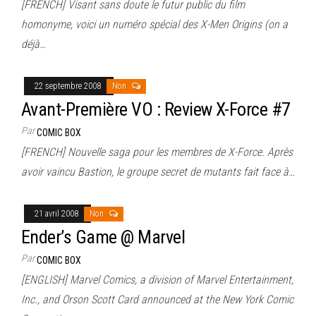
[FRENCH] Visant sans doute le futur public du film
homonyme, voici un numéro spécial des X-Men Origins (on a
déjà…
22 septembre 2008
Non
Avant-Première VO : Review X-Force #7
Par
COMIC BOX
[FRENCH] Nouvelle saga pour les membres de X-Force. Après
avoir vaincu Bastion, le groupe secret de mutants fait face à…
21 avril 2008
Non
Ender’s Game @ Marvel
Par
COMIC BOX
[ENGLISH] Marvel Comics, a division of Marvel Entertainment,
Inc., and Orson Scott Card announced at the New York Comic