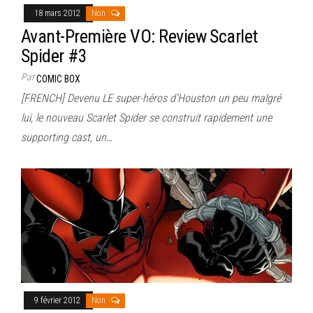
18 mars 2012
Non
Avant-Première VO: Review Scarlet
Spider #3
Par
COMIC BOX
[FRENCH] Devenu LE super-héros d’Houston un peu malgré
lui, le nouveau Scarlet Spider se construit rapidement une
supporting cast, un…
9 février 2012
Non