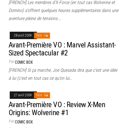
[FRENCH] Les membres d’X-Force (en tout cas Wolverine et
Domino) s’offrent quelques heures supplémentaires dans une
aventure pleine de tensions.…
28 avril 2009
Non
Avant-Première VO : Marvel Assistant-
Sized Spectacular #2
Par
COMIC BOX
[FRENCH] Si ça marche, Joe Quesada dira que c’est une idée
à lui (c’est en tout cas ce qu’on lui…
27 avril 2009
Non
Avant-Première VO : Review X-Men
Origins: Wolverine #1
Par
COMIC BOX