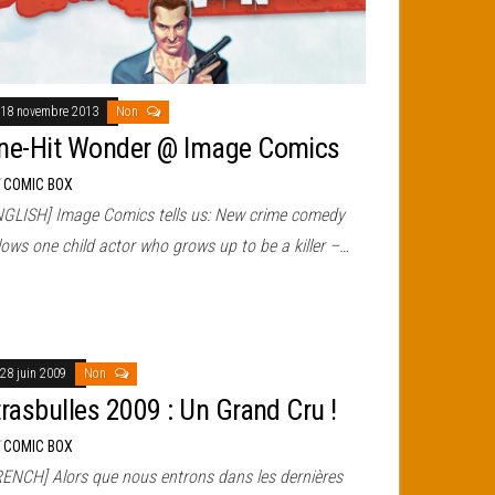
18 novembre 2013
Non
ne-Hit Wonder @ Image Comics
r
COMIC BOX
NGLISH] Image Comics tells us: New crime comedy
lows one child actor who grows up to be a killer –…
28 juin 2009
Non
trasbulles 2009 : Un Grand Cru !
r
COMIC BOX
RENCH] Alors que nous entrons dans les dernières