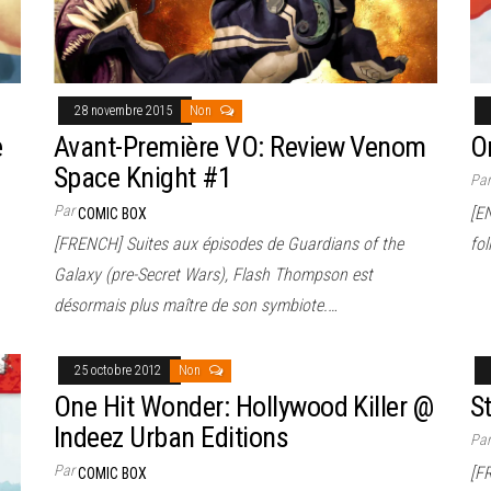
28 novembre 2015
Non
e
Avant-Première VO: Review Venom
O
Space Knight #1
Pa
Par
[E
COMIC BOX
[FRENCH] Suites aux épisodes de Guardians of the
fol
Galaxy (pre-Secret Wars), Flash Thompson est
désormais plus maître de son symbiote.…
25 octobre 2012
Non
One Hit Wonder: Hollywood Killer @
S
Indeez Urban Editions
Pa
Par
[F
COMIC BOX