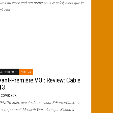
res du week-end (en prime sous le soleil, alors que le
ek-end…
30 mars 2009
Non
vant-Première VO : Review: Cable
13
r
COMIC BOX
RENCH] Suite directe du one-shot X-Force/Cable, ce
méro poursuit Messiah War, alors que Bishop a