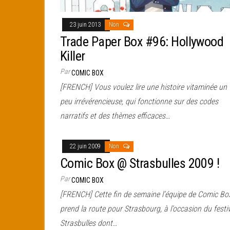
23 juin 2013
Non
Trade Paper Box #96: Hollywood
Killer
Par
COMIC BOX
[FRENCH] Vous voulez lire une histoire vitaminée un
peu irrévérencieuse, qui fonctionne sur des codes
narratifs et des thèmes efficaces…
22 juin 2009
Non
Comic Box @ Strasbulles 2009 !
Par
COMIC BOX
[FRENCH] Cette fin de semaine l’équipe de Comic Bo
prend la route pour Strasbourg, à l’occasion du festi
Strasbulles dont…