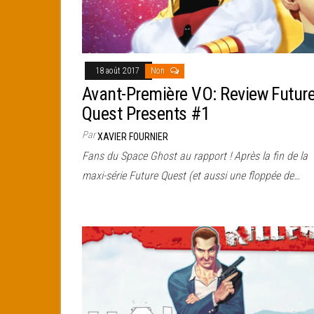
18 août 2017
Non
Avant-Première VO: Review Futur
Quest Presents #1
Par
XAVIER FOURNIER
Fans du Space Ghost au rapport ! Après la fin de la
maxi-série Future Quest (et aussi une floppée de…