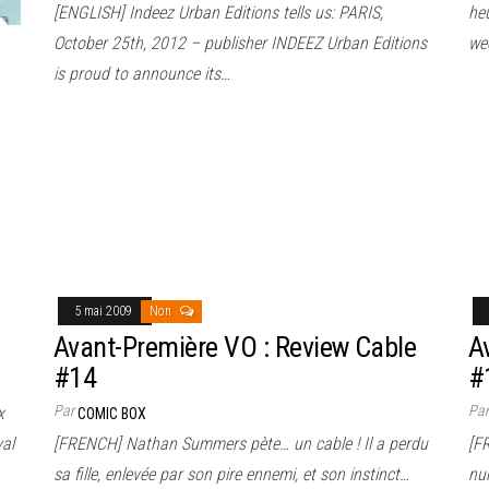
[ENGLISH] Indeez Urban Editions tells us: PARIS,
heu
October 25th, 2012 – publisher INDEEZ Urban Editions
we
is proud to announce its…
5 mai 2009
Non
Avant-Première VO : Review Cable
A
#14
#
Par
Pa
x
COMIC BOX
val
[FRENCH] Nathan Summers pète… un cable ! Il a perdu
[F
sa fille, enlevée par son pire ennemi, et son instinct…
nu