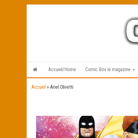
Skip
to
the
content
Accueil/Home
Comic Box le magazine
Accueil
»
Ariel Olivetti