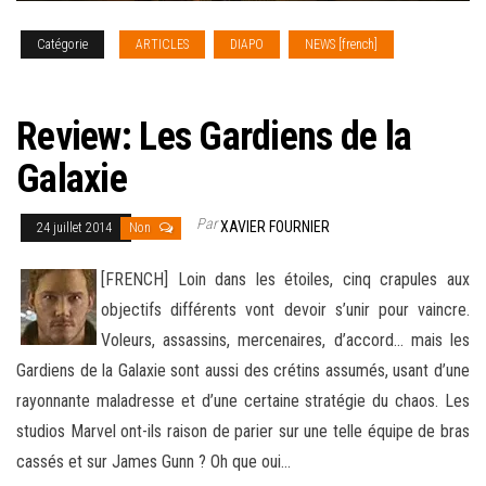
Catégorie
ARTICLES
DIAPO
NEWS [french]
REVIEW
CINEMA
Review: Les Gardiens de la
Galaxie
Par
XAVIER FOURNIER
24 juillet 2014
Non
[FRENCH] Loin dans les étoiles, cinq crapules aux
objectifs différents vont devoir s’unir pour vaincre.
Voleurs, assassins, mercenaires, d’accord… mais les
Gardiens de la Galaxie sont aussi des crétins assumés, usant d’une
rayonnante maladresse et d’une certaine stratégie du chaos
. Les
studios Marvel ont-ils raison de parier sur une telle équipe de bras
cassés et sur James Gunn ? Oh que oui…