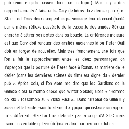
pub (encore qu’ils passent bien par un tripot). Mais il y a des
rapprochements à faire entre Gary (le héros du « dernier pub ») et
Star-Lord. Tous deux campent un personnage tourbillonnant (hanté
par le même réflexe passéiste de la cassette des années 80) qui
cherche à attirer ses potes dans sa boucle. La différence majeure
est que Gary doit renouer des amitiés anciennes là où Peter Quill
doit en forger de nouvelles. Mais très franchement, une fois que
l’on a fait le rapprochement entre les deux personnages, on
s’aperçoit que la posture de Peter face à Ronan, sa manière de le
défier (dans les dernières scènes du film) est digne du « dernier
pub ». Après cela, si l’on vient me dire que les Gardiens de la
Galaxie c’est la même chose que Winter Soldier, alors « l’Homme
de Rio » ressemble au « Vieux Fusil »… Dans l’arsenal de Gunn il y
aussi cette bande –son totalement atypique qui instaure un rapport
très différent. Star-Lord ne déboule pas à coup d’AC-DC mais
traîne un véritable spleen (dé)matérialisé par ces vieux tubes.