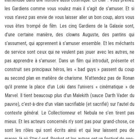
les Gardiens comme vous voulez mais il s’agit de s’amuser. Et si
vous n’avez pas envie de vous laisser aller un bon coup, alors vous
vous êtes trompé de film. Les cinq Gardiens de la Galaxie sont,
d’une certaine manière, des clowns Auguste, des pantins qui
s’assument, qui apprennent à s’amuser ensemble. Et les méchants
de service sont ceux qui ne veulent pas jouer avec les autres, ne
pas apprendre à s’amuser. Dans un film qui introduit, présente et
construit ses principaux héros, les « bad guys » passent du coup
au second plan en matière de charisme. N’attendez pas de Ronan
qu’il prenne la place d’un Loki dans l’univers « cinématique » de
Marvel. Il tient beaucoup plus d’un Malekith (sauce Darth Vader du
pauvre), c’est-à-dire d’un vilain sacrifiable (et sacrifié) sur l’autel du
contexte général. Le Collectionneur et Nebula ne s’en tirent pas
mieux. Et les acteurs concernés n’y sont pas pour grand-chose, ce
sont les rôles qui sont écrits ainsi et qui leur laissent peu de
marge, là où Star-Lord, Rocket et les autres ont un festival de one-