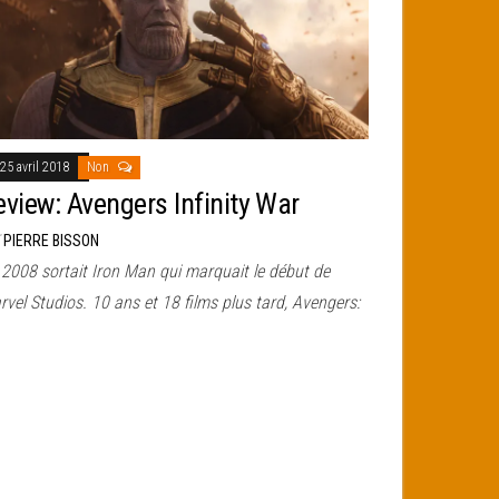
25 avril 2018
Non
eview: Avengers Infinity War
r
PIERRE BISSON
 2008 sortait Iron Man qui marquait le début de
vel Studios. 10 ans et 18 films plus tard, Avengers: