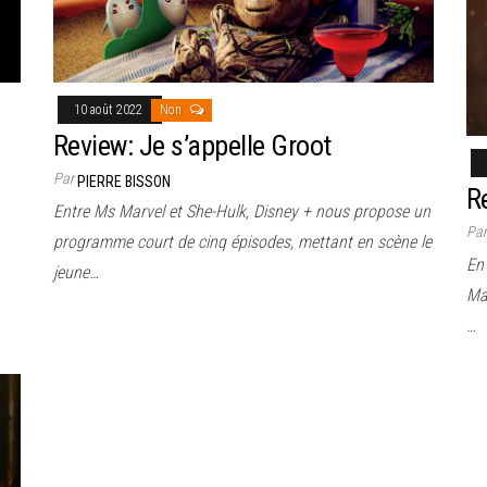
10 août 2022
Non
Review: Je s’appelle Groot
Par
PIERRE BISSON
R
Entre Ms Marvel et She-Hulk, Disney + nous propose un
Pa
programme court de cinq épisodes, mettant en scène le
En
jeune…
Mar
…