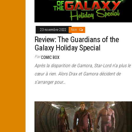
23 novembre 2022
Non
Review: The Guardians of the
Galaxy Holiday Special
Par
COMIC BOX
Après la disparition de Gamora, Star-Lord n’a plus le
cœur à rien. Alors Drax et Gamora décident de
s’arranger pour…