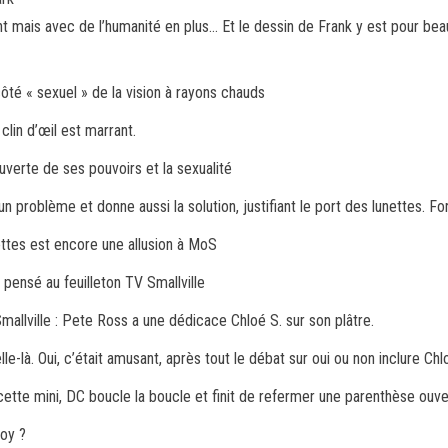
ht mais avec de l’humanité en plus… Et le dessin de Frank y est pour be
e côté « sexuel » de la vision à rayons chauds
clin d’œil est marrant.
ouverte de ses pouvoirs et la sexualité
n problème et donne aussi la solution, justifiant le port des lunettes. For
nettes est encore une allusion à MoS
t pensé au feuilleton TV Smallville
lSmallville : Pete Ross a une dédicace Chloé S. sur son plâtre.
elle-là. Oui, c’était amusant, après tout le débat sur oui ou non inclure Ch
c cette mini, DC boucle la boucle et finit de refermer une parenthèse ouv
boy ?