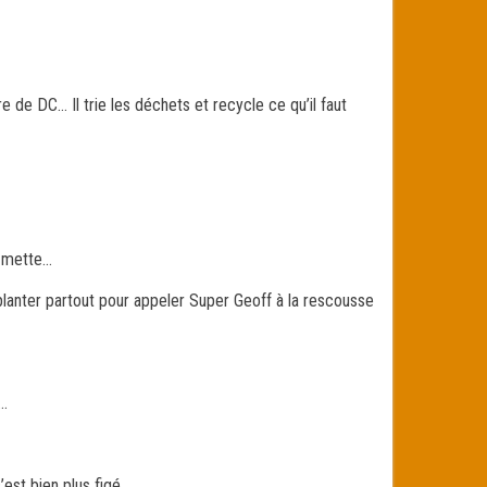
de DC… Il trie les déchets et recycle ce qu’il faut
y mette…
 planter partout pour appeler Super Geoff à la rescousse
e…
est bien plus figé.