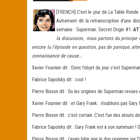
[FRENCH] C’est le jour de La Table Ronde !
Autrement dit la retranscription d’une di
semaine : Superman: Secret Origin #1.
AT
la discussion, nous partons du principe q
encore lu l’épisode en question, pas de panique, att
connaissance de cause…
Xavier Fournier dit : Donc l’objet du jour c’est Superma
Fabrice Sapolsky dit : cool !
Pierre Bisson dit : Ou les origines de Superman revues
Xavier Fournier dit : et Gary Frank… n’oublions pas Gary 
Pierre Bisson dit : c’est certain. C’est l’un des atouts d
Fabrice Sapolsky dit : Gary Frank est à son summum ! On v
Pierre Bisson dit : j’avais hâte que le duo revienne sur