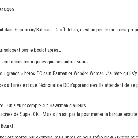
lassique
ait dans Superman/Batman… Geoff Johns, c’est un peu le monsieur propre 
 lui salopent pas le boulot après…
cs sont moins homogènes que ses autres séries
les « grands » héros DC sauf Batman et Wonder Woman. J’ai hâte qu’il s’
s affaires est que l’éditorial de DC n’apprend rien. Ils attendent de se
rière… On a vu l’exemple sur Hawkman d’ailleurs…
 racines de Supie, OK… Mais s’il n’est pas là pour mener la barque ensuit
 Beurk!
nner est mortel par exemple, mais après on nous refile New Krypton et c’