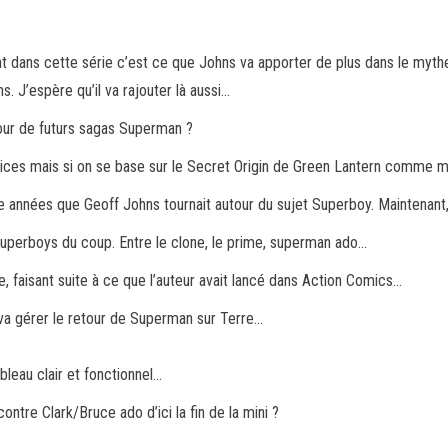
ment dans cette série c’est ce que Johns va apporter de plus dans le my
s. J’espère qu’il va rajouter là aussi…
 pour de futurs sagas Superman ?
s indices mais si on se base sur le Secret Origin de Green Lantern comme
re années que Geoff Johns tournait autour du sujet Superboy. Maintenant, 
Superboys du coup. Entre le clone, le prime, superman ado…
re, faisant suite à ce que l’auteur avait lancé dans Action Comics…
 va gérer le retour de Superman sur Terre…
ableau clair et fonctionnel…
contre Clark/Bruce ado d’ici la fin de la mini ?