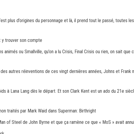
n’est plus d’origines du personnage et là, il prend tout le passé, toutes 
ut y trouver son compte
ns animés ou Smallville, qu’on a lu Crisis, Final Crisis ou rien, on sait que
u des autres réinventions de ces vingt dernières années, Johns et Frank n
ids à Lana Lang dès le départ. Et son Clark Kent est un ado du 21e siècle.
s non traités par Mark Waid dans Superman: Birthright
e Man of Steel de John Byrne et que ça ramène ce que « MoS » avait an
ark