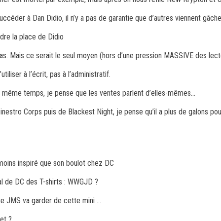
uccéder à Dan Didio, il n’y a pas de garantie que d’autres viennent gâche
endre la place de Didio
pas. Mais ce serait le seul moyen (hors d’une pression MASSIVE des lecteu
iliser à l’écrit, pas à l’administratif.
… En même temps, je pense que les ventes parlent d’elles-mêmes…
inestro Corps puis de Blackest Night, je pense qu’il a plus de galons po
 moins inspiré que son boulot chez DC
orial de DC des T-shirts : WWGJD ?
que JMS va garder de cette mini …
jet ?