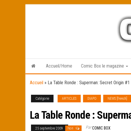
Skip
to
the
content
Accueil/Home
Comic Box le magazine
Accueil
»
La Table Ronde : Superman: Secret Origin #1
Catégorie
ARTICLES
DIAPO
NEWS [french]
La Table Ronde : Superma
Par
COMIC BOX
25 septembre 2009
Non