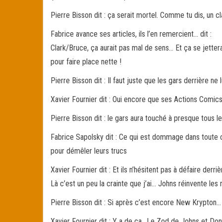
Pierre Bisson dit : ça serait mortel. Comme tu dis, un c
Fabrice avance ses articles, ils l’en remercient… dit :
Clark/Bruce, ça aurait pas mal de sens… Et ça se jetter
pour faire place nette !
Pierre Bisson dit : Il faut juste que les gars derrière ne
Xavier Fournier dit : Oui encore que ses Actions Comi
Pierre Bisson dit : le gars aura touché à presque tous 
Fabrice Sapolsky dit : Ce qui est dommage dans toute ce
pour démêler leurs trucs
Xavier Fournier dit : Et ils n’hésitent pas à défaire der
Là c’est un peu la crainte que j’ai… Johns réinvente les
Pierre Bisson dit : Si après c’est encore New Krypton…
Xavier Fournier dit : Y a de ça.. Le Zod de Johns et Do