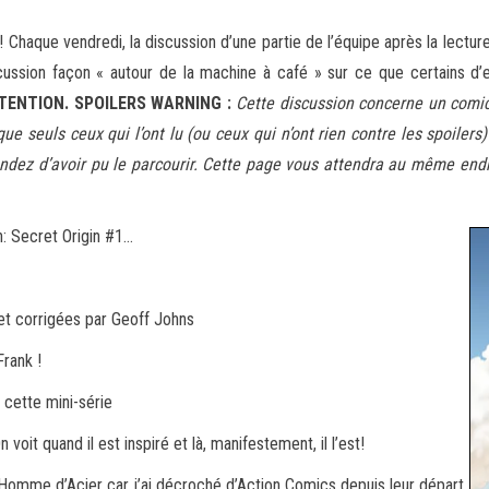
 Chaque vendredi, la discussion d’une partie de l’équipe après la lect
scussion façon « autour de la machine à café »
sur ce que certains d’
TENTION. SPOILERS WARNING :
Cette discussion concerne un comic
ue seuls ceux qui l’ont lu (ou ceux qui n’ont rien contre les spoilers
endez d’avoir pu le parcourir. Cette page vous attendra au même endr
n: Secret Origin #1…
 et corrigées par Geoff Johns
Frank !
e cette mini-série
oit quand il est inspiré et là, manifestement, il l’est!
 l’Homme d’Acier car j’ai décroché d’Action Comics depuis leur départ