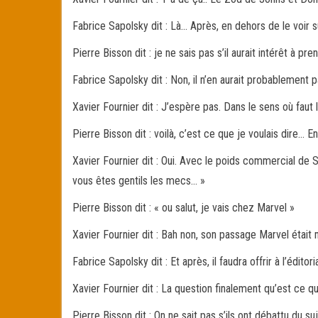
Fabrice Sapolsky dit : Là… Après, en dehors de le voir s
Pierre Bisson dit : je ne sais pas s’il aurait intérêt à pr
Fabrice Sapolsky dit : Non, il n’en aurait probablement 
Xavier Fournier dit : J’espère pas. Dans le sens où faut l’ut
Pierre Bisson dit : voilà, c’est ce que je voulais dire
Xavier Fournier dit : Oui. Avec le poids commercial de S
vous êtes gentils les mecs… »
Pierre Bisson dit : « ou salut, je vais chez Marvel »
Xavier Fournier dit : Bah non, son passage Marvel était
Fabrice Sapolsky dit : Et après, il faudra offrir à l’édit
Xavier Fournier dit : La question finalement qu’est ce 
Pierre Bisson dit : On ne sait pas s’ils ont débattu du su