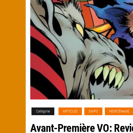
Catégorie
ARTICLES
DIAPO
NEWS [french]
Avant-Première VO: Revi