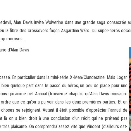
devil, Alan Davis invite Wolverine dans une grande saga consacrée au C
 peu la fibre des crossovers façon Asgardian Wars
. Du super-héros déco
 trop moroses…
rio d’Alan Davis
passé. En particulier dans la mini-série X-Men/Clandestine. Mais Logan
it bien quelque part dans le passé du héros, un peu de place pour une
ions qui anime cet Annual (troisième chapitre qu’Alan Davis consacre
ordre que ce qu’on a pu voir dans les deux premières parties. Et en
ses se rejoignent. Autant il était possible d’apprécier l’annual de
ant là on a bien droit à une conclusion d’un récit qui ne prétend pas
très plaisante. On comprendra assez vite que Vincent (d’ailleurs est-