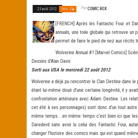
Par
COMIC BOX
23 août 2012
Non
[FRENCH] Après les Fantastic Four et Dare
annuals, une toile globale qui retrouve un
permet de faire le pied de nez aux récits
Wolverine Annual #1 [Marvel Comics] Scéna
Dessins d’Alan Davis
Sorti aux USA le mercredi 22 août 2012
Wolverine a déjà pu rencontrer le Clan Destine dans le 
étant lui-même doué d’une certaine longévité, il y ava
confrontation antérieure avec Adam Destine. Les relat
cet été à ses personnages) sont donc d’un tout autre 
même temps… en même temps c’est bien ici que les cho
Daredevil sans avoir lu celui des Fantastic Four, aut
changer l’histoire des comics mais qui est quand même 