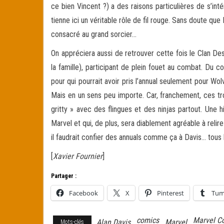
ce bien Vincent ?) a des raisons particulières de s’i
tienne ici un véritable rôle de fil rouge. Sans doute que 
consacré au grand sorcier…
On appréciera aussi de retrouver cette fois le Clan D
la famille), participant de plein fouet au combat. Du c
pour qui pourrait avoir pris l’annual seulement pour Wol
Mais en un sens peu importe. Car, franchement, ces troi
gritty » avec des flingues et des ninjas partout. Une hi
Marvel et qui, de plus, sera diablement agréable à relire
il faudrait confier des annuals comme ça à Davis… tous 
[
Xavier Fournier
]
Partager :
Facebook
X
Pinterest
Tum
comics
Marvel C
Alan Davis
Marvel
Mots-clés