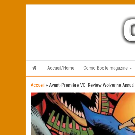
Skip
to
the
content
Accueil/Home
Comic Box le magazine
Accueil
»
Avant-Première VO: Review Wolverine Annual