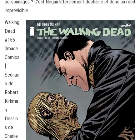
personnages ? C’est Negan littéralement déchainé et donc un récit
imprévisible.
Walking
Dead
#156
[Image
Comics
]
Scénari
o de
Robert
Kirkma
n
Dessin
s de
Charlie