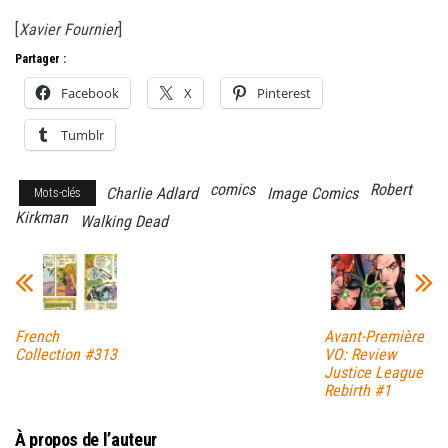
[
Xavier Fournier
]
Partager :
Facebook
X
Pinterest
Tumblr
comics
Robert
Charlie Adlard
Image Comics
Mots-clés
Kirkman
Walking Dead
French
Avant-Première
Collection #313
VO: Review
Justice League
Rebirth #1
À propos de l’auteur