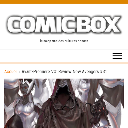
Skip
to
the
content
le magazine des cultures comics
Accueil
»
Avant-Première VO: Review New Avengers #31