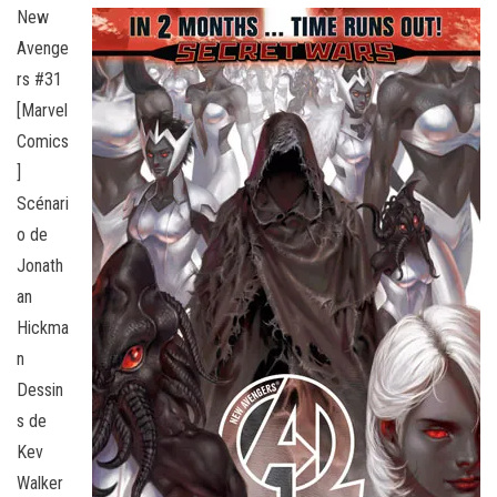
New
Avenge
rs #31
[Marvel
Comics
]
Scénari
o de
Jonath
an
Hickma
n
Dessin
s de
Kev
Walker