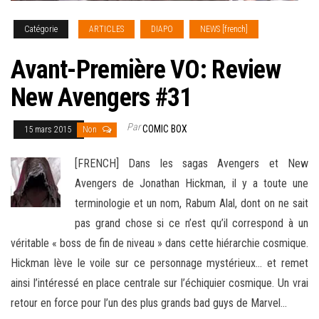
Catégorie
ARTICLES
DIAPO
NEWS [french]
Avant-Première VO: Review
New Avengers #31
Par
COMIC BOX
15 mars 2015
Non
[FRENCH] Dans les sagas Avengers et New
Avengers de Jonathan Hickman, il y a toute une
terminologie et un nom, Rabum Alal, dont on ne sait
pas grand chose si ce n’est qu’il correspond à un
véritable « boss de fin de niveau » dans
cette hiérarchie cosmique.
Hickman lève le voile sur ce personnage mystérieux… et remet
ainsi l’intéressé en place centrale sur l’échiquier cosmique. Un vrai
retour en force pour l’un des plus grands bad guys de Marvel…