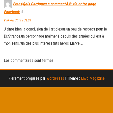
FranÃ§ois Garrigues a commentÃ© via notre page
Facebook
dit :
9 février 2014 à 22:24
J’aime bien la conclusion de l’article:oui,un peu de respect pour le
Dr.Strange,un personnage malmené depuis des années,qui est à
mon sens,l’un des plus intéressants héros Marvel…
Les commentaires sont fermés.
Fièrement propulsé par
WordPress
|
Thème :
Envo Magazine