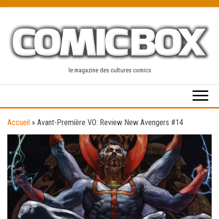
Skip
to
the
content
le magazine des cultures comics
Accueil
»
Avant-Première VO: Review New Avengers #14