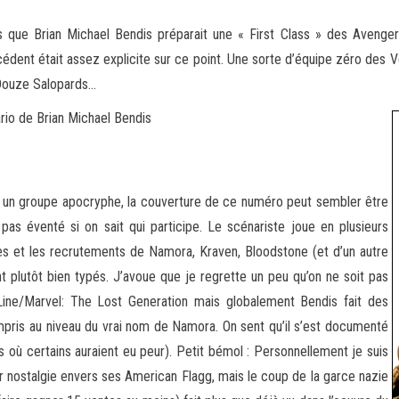
que Brian Michael Bendis préparait une « First Class » des Avengers.
dent était assez explicite sur ce point. Une sorte
d’équipe zéro des Ve
 Douze Salopards…
io de Brian Michael Bendis
uer un groupe apocryphe, la couverture de ce numéro peut sembler être
 pas éventé si on sait qui participe. Le scénariste joue en plusieurs
ges et les recrutements de Namora, Kraven, Bloodstone (et d’un autre
t plutôt bien typés. J’avoue que je regrette un peu qu’on ne soit pas
Line/Marvel: The Lost Generation mais globalement Bendis fait des
ompris au niveau du vrai nom de Namora. On sent qu’il s’est documenté
as où certains auraient eu peur). Petit bémol : Personnellement je suis
ar nostalgie envers ses American Flagg, mais le coup de la garce nazie