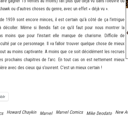
faire gagner 15 ventes au moins) fait plus que déjà vu dans l’oeuvre du
hawk ou d’autres choses du genre, avec un effet « déjà vu ».
 1959 sont encore minces, il est certain qu’à côté de ça l’intrigue
 décoller. Même si Bendis fait ce qu’il faut pour nous montrer la
as moins que pour l’instant elle manque de charisme. Difficile de
iculté par ce personnage. Il va falloir trouver quelque chose de mieux
ut au moins captivante. A moins que ce soit décidément les recrues
 les prochains chapitres de l’arc. En tout cas on est nettement mieux
tière avec des cieux qui s’ouvrent. C’est un mieux certain !
blr
Howard Chaykin
Marvel Comics
New A
cs
Marvel
Mike Deodato