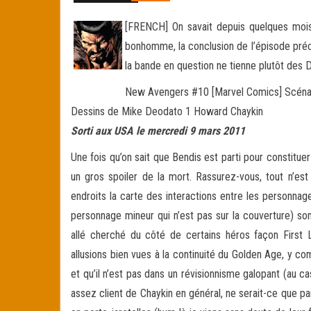
[FRENCH] On savait depuis quelques mois 
bonhomme, la conclusion de l’épisode précé
la bande en question ne tienne plutôt des
New Avengers #10 [Marvel Comics] Scénar
Dessins de Mike Deodato 1 Howard Chaykin
Sorti aux USA le mercredi 9 mars 2011
Une fois qu’on sait que Bendis est parti pour constit
un gros spoiler de la mort. Rassurez-vous, tout n’est
endroits la carte des interactions entre les personna
personnage mineur qui n’est pas sur la couverture) son
allé cherché du côté de certains héros façon First 
allusions bien vues à la continuité du Golden Age, y c
et qu’il n’est pas dans un révisionnisme galopant (au c
assez client de Chaykin en général, ne serait-ce que p