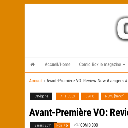
Skip
to
the
content
Accueil/Home
Comic Box le magazine
Accueil
»
Avant-Première VO: Review New Avengers #
Catégorie
ARTICLES
DIAPO
NEWS [french]
Avant-Première VO: Rev
Par
COMIC BOX
8 mars 2011
Non