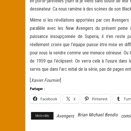
en porte-jaretelles (hum là je viens sans doute de leur 
dessinateur. Ca nous ramène à des scènes de son Black
Même si les révélations apportées par ces Avengers de
parallèle avec les New Avengers du présent peine à
puissance insoupçonnée de Superia, il n’en reste p
réellement croire que l’équipe puisse être mise en diff
pour nous la vendre comme une menace sérieuse. Ou to
de 1959 qui l’éclipsent. On verra celà à l’usure dans
servis que dans l’arc initial de la série, pas de pages en
[
Xavier Fournier
]
Partager :
Facebook
X
Pinterest
Tum
Brian Michael Bendis
Avengers
comi
Mots-clés