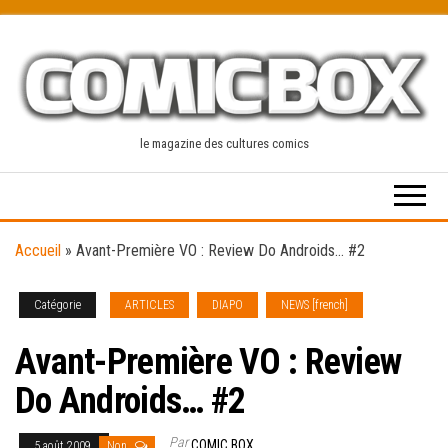
Skip
to
the
content
le magazine des cultures comics
Accueil
»
Avant-Première VO : Review Do Androids… #2
Catégorie
ARTICLES
DIAPO
NEWS [french]
Avant-Première VO : Review
Do Androids… #2
Par
COMIC BOX
5 août 2009
Non