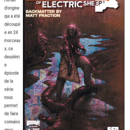
d’origine
qui a été
découpé
e en 24
morceau
x, ce
deuxièm
e
épisode
de la
série
nous
permet
de faire
connaiss
ance