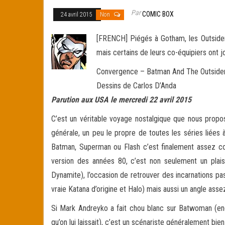
Par
COMIC BOX
24 avril 2015
Non
[FRENCH] Piégés à Gotham, les Outsiders
mais certains de leurs co-équipiers ont
Convergence – Batman And The Outsider
Dessins de Carlos D’Anda
Parution aux USA le mercredi 22 avril 2015
C’est un véritable voyage nostalgique que nous propo
générale, un peu le propre de toutes les séries liées
Batman, Superman ou Flash c’est finalement assez cou
version des années 80, c’est non seulement un plai
Dynamite), l’occasion de retrouver des incarnations pa
vraie Katana d’origine et Halo) mais aussi un angle ass
Si Mark Andreyko a fait chou blanc sur Batwoman (enc
qu’on lui laissait), c’est un scénariste généralement bi