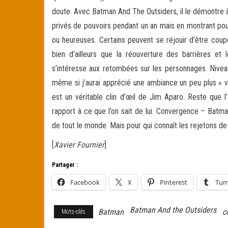
doute. Avec Batman And The Outsiders, il le démontre à
privés de pouvoirs pendant un an mais en montrant pou
ou heureuses. Certains peuvent se réjouir d’être coup
bien d’ailleurs que la réouverture des barrières e
s’intéresse aux retombées sur les personnages. Nive
même si j’aurai apprécié une ambiance un peu plus « vi
est un véritable clin d’œil de Jim Aparo. Reste que l’a
rapport à ce que l’on sait de lui. Convergence – Batma
de tout le monde. Mais pour qui connaît les rejetons de 
[
Xavier Fournier
]
Partager :
Facebook
X
Pinterest
Tum
Batman And the Outsiders
Batman
c
Mots-clés