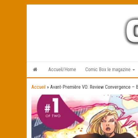
Skip
to
the
content
Accueil/Home
Comic Box le magazine
Accueil
»
Avant-Première VO: Review Convergence – B