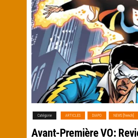
Catégorie
ARTICLES
DIAPO
NEWS [french]
Avant-Première VO: Revi