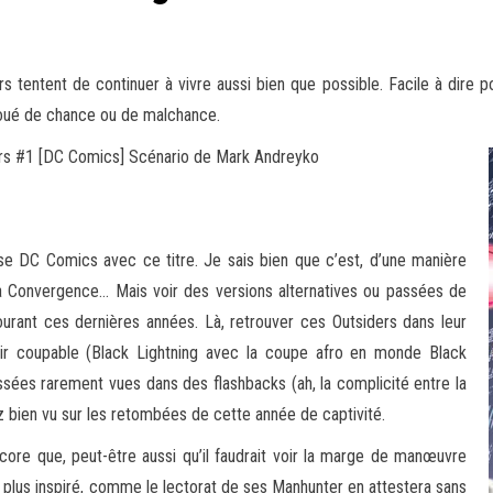
 tentent de continuer à vivre aussi bien que possible. Facile à dire p
 joué de chance ou de malchance
.
s #1 [DC Comics] Scénario de Mark Andreyko
se DC Comics avec ce titre. Je sais bien que c’est, d’une manière
 à Convergence… Mais voir des versions alternatives ou passées de
rant ces dernières années. Là, retrouver ces Outsiders dans leur
sir coupable (Black Lightning avec la coupe afro en monde Black
ssées rarement vues dans des flashbacks (ah, la complicité entre la
ez bien vu sur les retombées de cette année de captivité.
ore que, peut-être aussi qu’il faudrait voir la marge de manœuvre
en plus inspiré, comme le lectorat de ses Manhunter en attestera sans