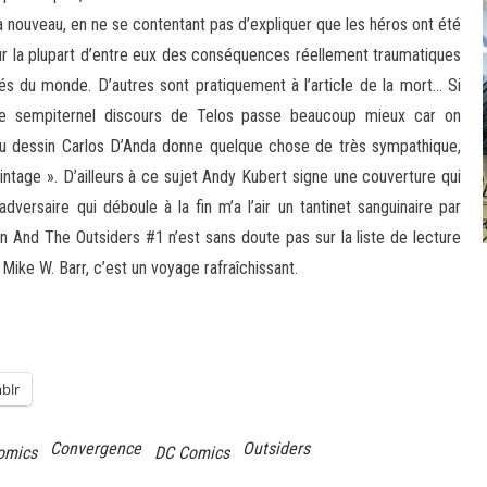
 nouveau, en ne se contentant pas d’expliquer que les héros ont été
r la plupart d’entre eux des conséquences réellement traumatiques
és du monde. D’autres sont pratiquement à l’article de la mort… Si
t le sempiternel discours de Telos passe beaucoup mieux car on
au dessin Carlos D’Anda donne quelque chose de très sympathique,
ntage ». D’ailleurs à ce sujet Andy Kubert signe une couverture qui
dversaire qui déboule à la fin m’a l’air un tantinet sanguinaire par
n And The Outsiders #1 n’est sans doute pas sur la liste de lecture
Mike W. Barr, c’est un voyage rafraîchissant.
blr
Convergence
Outsiders
omics
DC Comics