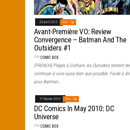
24 avril 2015
Non
Avant-Première VO: Review
Convergence – Batman And The
Outsiders #1
Par
COMIC BOX
[FRENCH] Piégés à Gotham, les Outsiders tentent de
continuer à vivre aussi bien que possible. Facile à dir
pour Batman…
17 février 2010
Non
DC Comics In May 2010: DC
Universe
Par
COMIC BOX