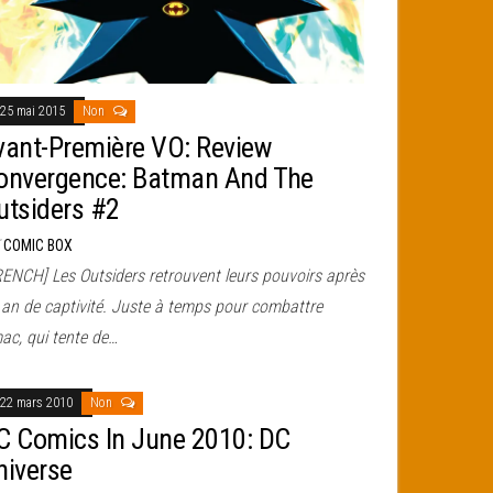
25 mai 2015
Non
vant-Première VO: Review
onvergence: Batman And The
utsiders #2
r
COMIC BOX
RENCH] Les Outsiders retrouvent leurs pouvoirs après
 an de captivité. Juste à temps pour combattre
ac, qui tente de…
22 mars 2010
Non
C Comics In June 2010: DC
niverse