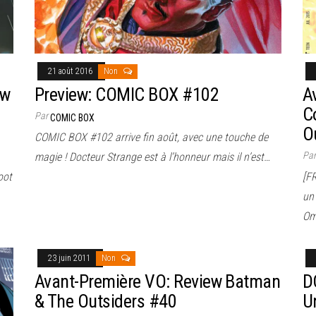
21 août 2016
Non
ew
Preview: COMIC BOX #102
A
C
Par
COMIC BOX
O
COMIC BOX #102 arrive fin août, avec une touche de
Pa
magie ! Docteur Strange est à l’honneur mais il n’est…
oot
[F
un
Om
23 juin 2011
Non
Avant-Première VO: Review Batman
D
& The Outsiders #40
U