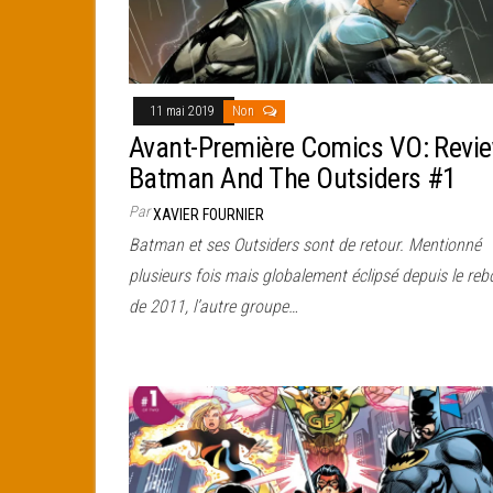
11 mai 2019
Non
Avant-Première Comics VO: Revi
Batman And The Outsiders #1
Par
XAVIER FOURNIER
Batman et ses Outsiders sont de retour. Mentionné
plusieurs fois mais globalement éclipsé depuis le reb
de 2011, l’autre groupe…