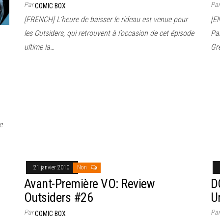
Par
Pa
COMIC BOX
[FRENCH] L’heure de baisser le rideau est venue pour
[E
les Outsiders, qui retrouvent à l’occasion de cet épisode
Par
ultime la…
Gr
e
21 janvier 2010
Non
Avant-Première VO: Review
D
Outsiders #26
U
Par
Pa
COMIC BOX