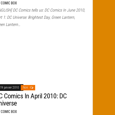
r
COMIC BOX
NGLISH] DC Comics tells us: DC Comics In June 2010,
t 1: DC Universe: Brightest Day, Green Lantern,
een Lantern…
19 janvier 2010
Non
C Comics In April 2010: DC
niverse
r
COMIC BOX