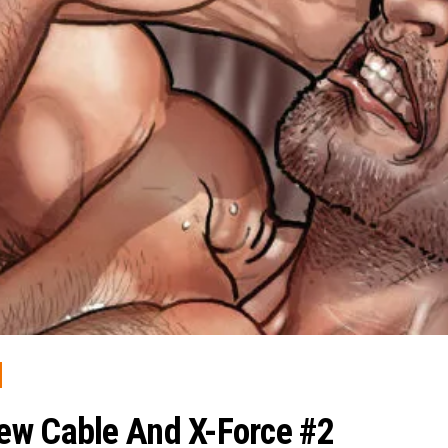
ew Cable And X-Force #2