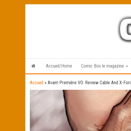
Skip
to
the
content
Accueil/Home
Comic Box le magazine
Accueil
»
Avant-Première VO: Review Cable And X-For