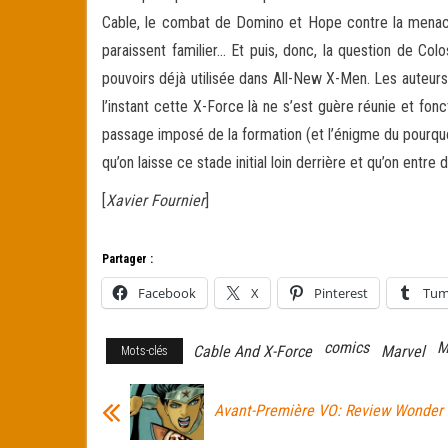
Cable, le combat de Domino et Hope contre la menace, 
paraissent familier… Et puis, donc, la question de Co
pouvoirs déjà utilisée dans All-New X-Men. Les auteur
l’instant cette X-Force là ne s’est guère réunie et fon
passage imposé de la formation (et l’énigme du pourq
qu’on laisse ce stade initial loin derrière et qu’on entre 
[
Xavier Fournier
]
Partager :
Facebook
X
Pinterest
Tum
comics
M
Cable And X-Force
Marvel
Mots-clés
Avant-Première VO: Review Wonde