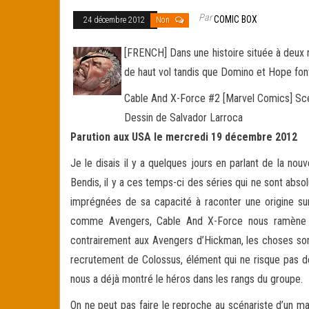
Par
COMIC BOX
24 décembre 2012
Non
[FRENCH] Dans une histoire située à deux n
de haut vol tandis que Domino et Hope fon
Cable And X-Force #2 [Marvel Comics] Sc
Dessin de Salvador Larroca
Parution aux USA le mercredi 19 décembre 2012
Je le disais il y a quelques jours en parlant de la no
Bendis, il y a ces temps-ci des séries qui ne sont abso
imprégnées de sa capacité à raconter une origine sur un
comme Avengers, Cable And X-Force nous ramène u
contrairement aux Avengers d’Hickman, les choses sont
recrutement de Colossus, élément qui ne risque pas de
nous a déjà montré le héros dans les rangs du groupe.
On ne peut pas faire le reproche au scénariste d’un m