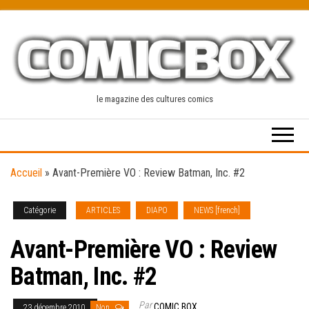
Skip
to
the
content
le magazine des cultures comics
Accueil
»
Avant-Première VO : Review Batman, Inc. #2
Catégorie
ARTICLES
DIAPO
NEWS [french]
Avant-Première VO : Review
Batman, Inc. #2
Par
COMIC BOX
23 décembre 2010
Non