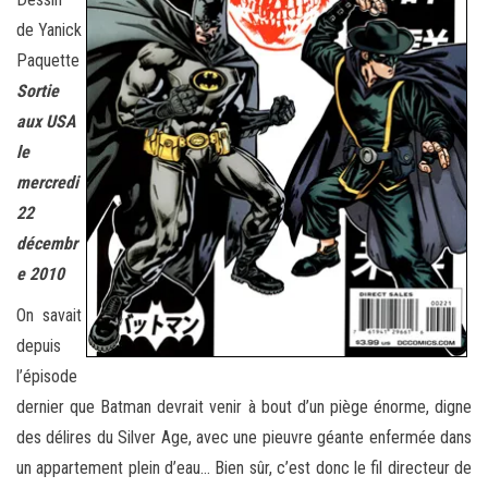
de Yanick
Paquette
Sortie
aux USA
le
mercredi
22
décembr
e 2010
On savait
depuis
l’épisode
dernier que Batman devrait venir à bout d’un piège énorme, digne
des délires du Silver Age, avec une pieuvre géante enfermée dans
un appartement plein d’eau… Bien sûr, c’est donc le fil directeur de