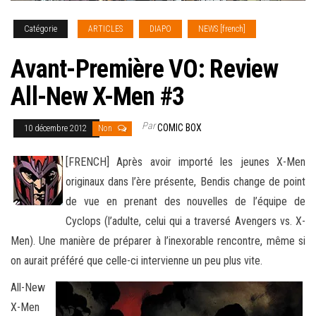
Catégorie
ARTICLES
DIAPO
NEWS [french]
Avant-Première VO: Review
All-New X-Men #3
Par
COMIC BOX
10 décembre 2012
Non
[FRENCH] Après avoir importé les jeunes X-Men
originaux dans l’ère présente, Bendis change de point
de vue en prenant des nouvelles de l’équipe de
Cyclops (l’adulte, celui qui a traversé Avengers vs. X-
Men). Une manière de préparer à l’inexorable rencontre, même si
on aurait préféré que celle-ci intervienne un peu plus vite.
All-New
X-Men