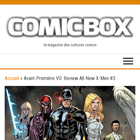
Skip
to
the
content
le magazine des cultures comics
Accueil
»
Avant-Première VO: Review All-New X-Men #3