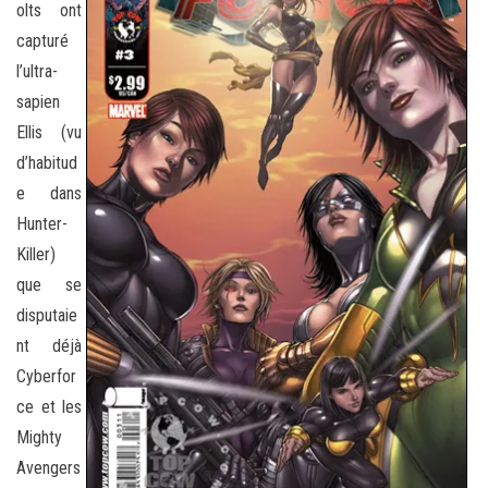
olts ont
capturé
l’ultra-
sapien
Ellis (vu
d’habitud
e dans
Hunter-
Killer)
que se
disputaie
nt déjà
Cyberfor
ce et les
Mighty
Avengers