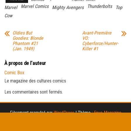
Marvel Comics
Thunderbolts
Marvel
Mighty Avengers
Top
Cow
Oldies But
Avant-Première
Goodies: Blonde
VO:
Phantom #21
Cyberforce/Hunter-
(Jan. 1949)
Killer #1
À propos de l’auteur
Comic Box
Le magazine des cultures comics
Les commentaires sont fermés.
Fièrement propulsé par
WordPress
|
Thème :
Envo Magazine