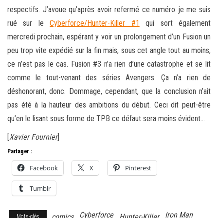
respectifs. J’avoue qu’après avoir refermé ce numéro je me suis
rué sur le
Cyberforce/Hunter-Killer #1
qui sort également
mercredi prochain, espérant y voir un prolongement d’un Fusion un
peu trop vite expédié sur la fin mais, sous cet angle tout au moins,
ce n’est pas le cas. Fusion #3 n’a rien d’une catastrophe et se lit
comme le tout-venant des séries Avengers. Ça n’a rien de
déshonorant, donc. Dommage, cependant, que la conclusion n’ait
pas été à la hauteur des ambitions du début. Ceci dit peut-être
qu’en le lisant sous forme de TPB ce défaut sera moins évident…
[
Xavier Fournier
]
Partager :
Facebook
X
Pinterest
Tumblr
Cyberforce
Iron Man
comics
Hunter-Killer
Mots-clés