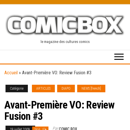
Skip
to
the
content
le magazine des cultures comics
Accueil
»
Avant-Première VO: Review Fusion #3
Catégorie
ARTICLES
DIAPO
NEWS [french]
Avant-Première VO: Review
Fusion #3
Par
COMIC BOX
19 juillet 2009
Non