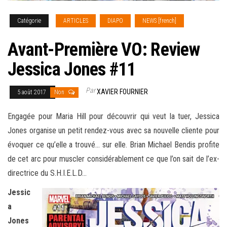
Catégorie
ARTICLES
DIAPO
NEWS [french]
Avant-Première VO: Review
Jessica Jones #11
Par
XAVIER FOURNIER
5 août 2017
Non
Engagée pour Maria Hill pour découvrir qui veut la tuer, Jessica
Jones organise un petit rendez-vous avec sa nouvelle cliente pour
évoquer ce qu’elle a trouvé… sur elle. Brian Michael Bendis profite
de cet arc pour muscler considérablement ce que l’on
sait de l’ex-
directrice du S.H.I.E.L.D…
Jessic
a
Jones