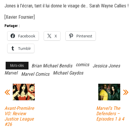
Jones à l’écran, tant il lui donne le visage de… Sarah Wayne Callies !
[Xavier Fournier]
Partager :
Facebook
X
Pinterest
Tumblr
comics
Brian Michael Bendis
Jessica Jones
Mots-clés
Marvel
Michael Gaydos
Marvel Comics
Avant-Première
Marvel’s The
VO: Review
Defenders –
Justice League
Episodes 1 à 4
#26