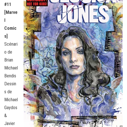
#11
[Marve
l
Comic
s]
Scénari
o de
Brian
Michael
Bendis
Dessin
s de
Michael
Gaydos
&
Javier