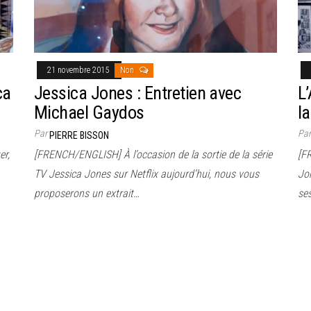
21 novembre 2015
Non
ca
Jessica Jones : Entretien avec
L
Michael Gaydos
la
Par
Pa
PIERRE BISSON
er,
[FRENCH/ENGLISH] À l’occasion de la sortie de la série
[F
TV Jessica Jones sur Netflix aujourd’hui, nous vous
Jo
proposerons un extrait…
se