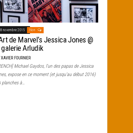
8 novembre 2015
Non
’Art de Marvel’s Jessica Jones @
 galerie Arludik
r
XAVIER FOURNIER
RENCH] Michael Gaydos, l’un des papas de Jessica
nes, expose en ce moment (et jusqu’au début 2016)
s planches à…