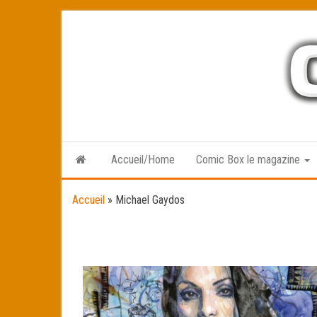
Skip
to
the
content
Accueil/Home
Comic Box le magazine
Accueil
»
Michael Gaydos