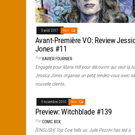
5 août 2017
Non
Avant-Première VO: Review Jessi
Jones #11
Par
XAVIER FOURNIER
Engagée pour Maria Hill pour découvrir qui veut la tu
Jessica Jones organise un petit rendez-vous avec sa
nouvelle cliente…
5 novembre 2010
Non
Preview: Witchblade #139
Par
COMIC BOX
[ENGLISH] Top Cow tells us: Julie Pezzini has led a