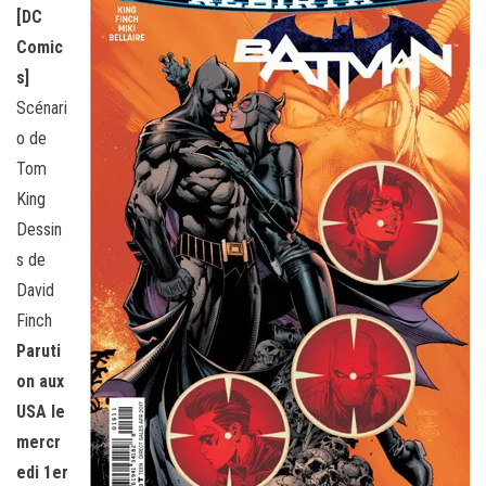
[DC
Comic
s]
Scénari
o de
Tom
King
Dessin
s de
David
Finch
Paruti
on aux
USA le
mercr
edi 1er