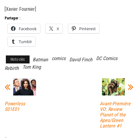
[Xavier Fournier]
Partager :
Facebook
X
Pinterest
Tumblr
comics
DC Comics
Batman
David Finch
Mots-clés
Tom King
Rebirth
Powerless
Avant-Première
S01E01
VO: Review
Planet of the
Apes/Green
Lantern #1