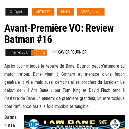
Catégorie
ARTICLES
DIAPO
NEWS [french]
Avant-Première VO: Review
Batman #16
Par
XAVIER FOURNIER
4 février 2017
Non
Après avoir attaqué le repaire de Bane, Batman peut s’attendre au
match retour. Bane vient à Gotham et menace d’une façon
générale la ville mais aussi certains alliés proches du justicier. Le
début de « I Am Bane » par Tom King et David Finch tend à
(re)faire de Bane un ennemi de première grandeur, un être toxique
dont l’influence est à la fois invisible
et tangible…
Batma
n #16