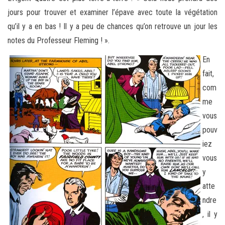
jours pour trouver et examiner l’épave avec toute la végétation
qu’il y a en bas ! Il y a peu de chances qu’on retrouve un jour les
notes du Professeur Fleming ! ».
En
fait,
com
me
vous
pouv
iez
vous
y
atte
ndre
, il y