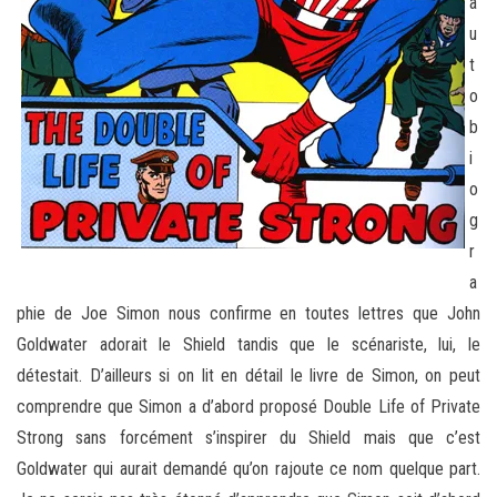
a
u
t
o
b
i
o
g
r
a
phie de Joe Simon nous confirme en toutes lettres que John
Goldwater adorait le Shield tandis que le scénariste, lui, le
détestait. D’ailleurs si on lit en détail le livre de Simon, on peut
comprendre que Simon a d’abord proposé Double Life of Private
Strong sans forcément s’inspirer du Shield mais que c’est
Goldwater qui aurait demandé qu’on rajoute ce nom quelque part.