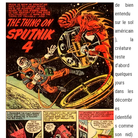
de bien
entendu
sur le sol
américain
), la
créature
reste
d’abord
quelques
jours
dans les
décombr
es
(identifié
s comme
son nid).