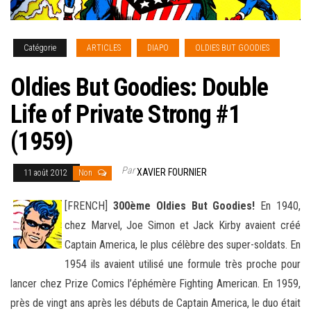
Catégorie
ARTICLES
DIAPO
OLDIES BUT GOODIES
Oldies But Goodies: Double
Life of Private Strong #1
(1959)
Par
XAVIER FOURNIER
11 août 2012
Non
[FRENCH]
300ème Oldies But Goodies!
En 1940,
chez Marvel, Joe Simon et Jack Kirby avaient créé
Captain America, le plus célèbre des super-soldats. En
1954 ils avaient utilisé une formule très proche pour
lancer chez Prize Comics l’éphémère Fighting
American. En 1959,
près de vingt ans après les débuts de Captain America, le duo était