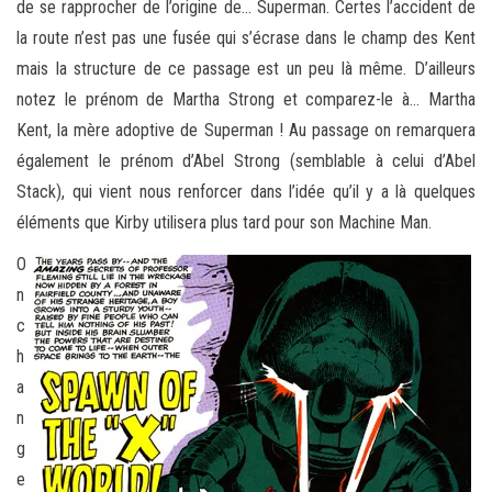
de se rapprocher de l’origine de… Superman. Certes l’accident de
la route n’est pas une fusée qui s’écrase dans le champ des Kent
mais la structure de ce passage est un peu là même. D’ailleurs
notez le prénom de Martha Strong et comparez-le à… Martha
Kent, la mère adoptive de Superman ! Au passage on remarquera
également le prénom d’Abel Strong (semblable à celui d’Abel
Stack), qui vient nous renforcer dans l’idée qu’il y a là quelques
éléments que Kirby utilisera plus tard pour son Machine Man.
O
n
c
h
a
n
g
e