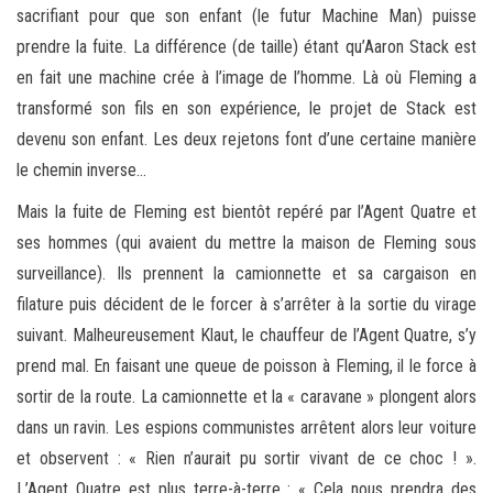
sacrifiant pour que son enfant (le futur Machine Man) puisse
prendre la fuite. La différence (de taille) étant qu’Aaron Stack est
en fait une machine crée à l’image de l’homme. Là où Fleming a
transformé son fils en son expérience, le projet de Stack est
devenu son enfant. Les deux rejetons font d’une certaine manière
le chemin inverse…
Mais la fuite de Fleming est bientôt repéré par l’Agent Quatre et
ses hommes (qui avaient du mettre la maison de Fleming sous
surveillance). Ils prennent la camionnette et sa cargaison en
filature puis décident de le forcer à s’arrêter à la sortie du virage
suivant. Malheureusement Klaut, le chauffeur de l’Agent Quatre, s’y
prend mal. En faisant une queue de poisson à Fleming, il le force à
sortir de la route. La camionnette et la « caravane » plongent alors
dans un ravin. Les espions communistes arrêtent alors leur voiture
et observent : « Rien n’aurait pu sortir vivant de ce choc ! ».
L’Agent Quatre est plus terre-à-terre : « Cela nous prendra des