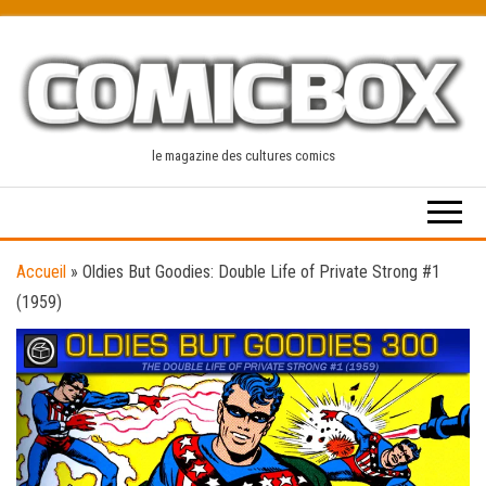
Skip
to
the
content
le magazine des cultures comics
Accueil
»
Oldies But Goodies: Double Life of Private Strong #1
(1959)