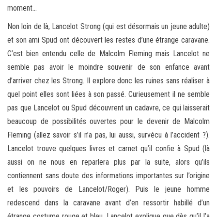
moment…
Non loin de là, Lancelot Strong (qui est désormais un jeune adulte)
et son ami Spud ont découvert les restes d’une étrange caravane.
C’est bien entendu celle de Malcolm Fleming mais Lancelot ne
semble pas avoir le moindre souvenir de son enfance avant
d’arriver chez les Strong. Il explore donc les ruines sans réaliser à
quel point elles sont liées à son passé. Curieusement il ne semble
pas que Lancelot ou Spud découvrent un cadavre, ce qui laisserait
beaucoup de possibilités ouvertes pour le devenir de Malcolm
Fleming (allez savoir s’il n’a pas, lui aussi, survécu à l’accident ?).
Lancelot trouve quelques livres et carnet qu’il confie à Spud (là
aussi on ne nous en reparlera plus par la suite, alors qu’ils
contiennent sans doute des informations importantes sur l’origine
et les pouvoirs de Lancelot/Roger). Puis le jeune homme
redescend dans la caravane avant d’en ressortir habillé d’un
étrange costume rouge et bleu. Lancelot explique que dès qu’il l’a