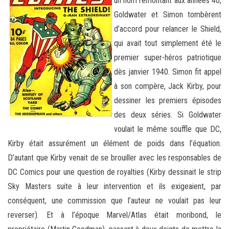
un nom remontant aux années 40,
Goldwater et Simon tombèrent
d’accord pour relancer le Shield,
qui avait tout simplement été le
premier super-héros patriotique
dès janvier 1940. Simon fit appel
à son compère, Jack Kirby, pour
dessiner les premiers épisodes
des deux séries. Si Goldwater
voulait le même souffle que DC,
Kirby était assurément un élément de poids dans l’équation.
D’autant que Kirby venait de se brouiller avec les responsables de
DC Comics pour une question de royalties (Kirby dessinait le strip
Sky Masters suite à leur intervention et ils exigeaient, par
conséquent, une commission que l’auteur ne voulait pas leur
reverser). Et à l’époque Marvel/Atlas était moribond, le