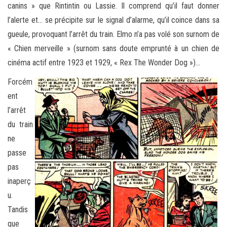
canins » que Rintintin ou Lassie. Il comprend qu’il faut donner
l’alerte et… se précipite sur le signal d’alarme, qu’il coince dans sa
gueule, provoquant l’arrêt du train. Elmo n’a pas volé son surnom de
« Chien merveille » (surnom sans doute emprunté à un chien de
cinéma actif entre 1923 et 1929, « Rex The Wonder Dog »)…
Forcém
ent
l’arrêt
du train
ne
passe
pas
inaperç
u.
Tandis
que