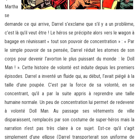
Martha
se
demande ce qui arrive, Darrel s’exclame que s’il y a un problème,
c’est là qu’il veut être ! Le héros se précipite alors vers le wagon à
bagage en réunissant « tout son pouvoir de concentration » : « Par
le simple pouvoir de sa pensée, Darrel réduit les atomes de son
corps pour devenir l’avorton le plus puissant du monde : le Doll
Man ! ». Cette histoire de volonté est induite depuis les premiers
épisodes. Darrel a inventé un fluide qui, au début, l’avait piégé à la
taille d’une poupée. C’est par la force de sa volonté, en se
concentrant, qu’il a par la suite appris à reprendre une taille
humaine normale. Un peu de concentration lui permet de redevenir
à volonté Doll Man. Au passage ses vêtements de ville
disparaissent, remplacés par son costume de super-héros mais la
narration n’est pas très claire à ce sujet. Est-ce qu’il s’agit
simplement d’une ellipse (Darrel transporterait son uniforme de