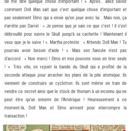
de me dire quelque chose d’important ! ». Après… allez savoir
comment Doll Man sait que c’est quelque chose d’important et
pas seulement Elmo qui a envie qu’on joue avec lui… Mais non, ça
n’arrête pas Darrel : « Je pense que je sais ce que c’est ! Il s’est
débrouillé pour suivre le Skull jusqu’à sa cachette ! Maintenant il
veux que je le suive ! ». Martha proteste : « Attends Doll Man ! Tu
pourrais avoir besoin d’aide ! ». Mais son fiancée n’est pas
d’accord : « Non merci ! Elmo et moi pouvons nous en tirer seuls
! ». Très vite, on rejoint la bande du Skull qui a profité de la
seconde attaque pour arracher les plans de la pile atomique. Ils
viennent de construire un cyclotron. Ils sont même en train de
vendre ce secret ainsi que le stock de thorium à un inconnu qui ne
peut être qu’un ennemi de l’Amérique ! Heureusement à ce
moment-là, Doll Man et Elmo arrivent pour interrompre la
transaction !