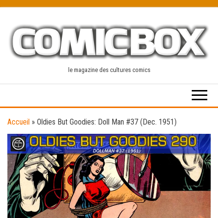
Skip
to
the
content
le magazine des cultures comics
Accueil
»
Oldies But Goodies: Doll Man #37 (Dec. 1951)