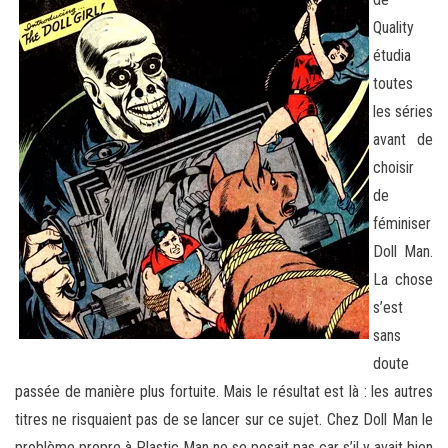
Quality
étudia
toutes
les séries
avant de
choisir
de
féminiser
Doll Man.
La chose
s’est
sans
doute
passée de manière plus fortuite. Mais le résultat est là : les autres
titres ne risquaient pas de se lancer sur ce sujet. Chez Doll Man le
problème propre à Plastic Man ne se posait pas car s’il y avait bien