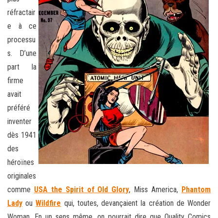
réfractair
e à ce
processu
s. D’une
part la
firme
avait
préféré
inventer
dès 1941
des
héroïnes
originales
comme
USA the Spirit of Old Glory
, Miss America,
Phantom
Lady
ou
Wildfire
qui, toutes, devançaient la création de Wonder
Woman. En un sens même, on pourrait dire que Quality Comics