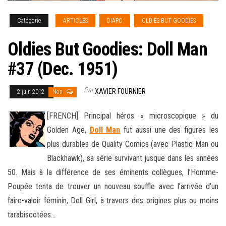
Catégorie
ARTICLES
DIAPO
OLDIES BUT GOODIES
Oldies But Goodies: Doll Man
#37 (Dec. 1951)
Par
XAVIER FOURNIER
2 juin 2012
Non
[FRENCH] Principal héros « microscopique » du
Golden Age,
Doll Man
fut aussi une des figures les
plus durables de Quality Comics (avec Plastic Man ou
Blackhawk), sa série survivant jusque dans les années
50. Mais à la différence de ses éminents collègues
, l’Homme-
Poupée tenta de trouver un nouveau souffle avec l’arrivée d’un
faire-valoir féminin, Doll Girl, à travers des origines plus ou moins
tarabiscotées…