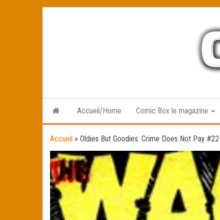
Skip
to
the
content
Accueil/Home
Comic Box le magazine
Accueil
»
Oldies But Goodies: Crime Does Not Pay #22