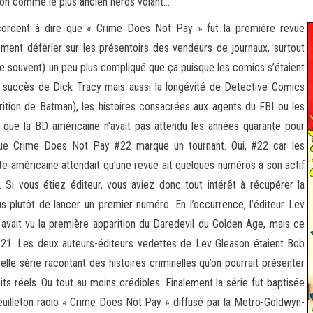
tion comme le plus ancien héros volant…
cordent à dire que « Crime Does Not Pay » fut la première revue
ment déferler sur les présentoirs des vendeurs de journaux, surtout
me souvent) un peu plus compliqué que ça puisque les comics s’étaient
Le succès de Dick Tracy mais aussi la longévité de Detective Comics
arition de Batman), les histoires consacrées aux agents du FBI ou les
que la BD américaine n’avait pas attendu les années quarante pour
 que Crime Does Not Pay #22 marque un tournant. Oui, #22 car les
te américaine attendait qu’une revue ait quelques numéros à son actif
 Si vous étiez éditeur, vous aviez donc tout intérêt à récupérer la
us plutôt de lancer un premier numéro. En l’occurrence, l’éditeur Lev
i avait vu la première apparition du Daredevil du Golden Age, mais ce
 #21. Les deux auteurs-éditeurs vedettes de Lev Gleason étaient Bob
lle série racontant des histoires criminelles qu’on pourrait présenter
s réels. Ou tout au moins crédibles. Finalement la série fut baptisée
euilleton radio « Crime Does Not Pay » diffusé par la Metro-Goldwyn-