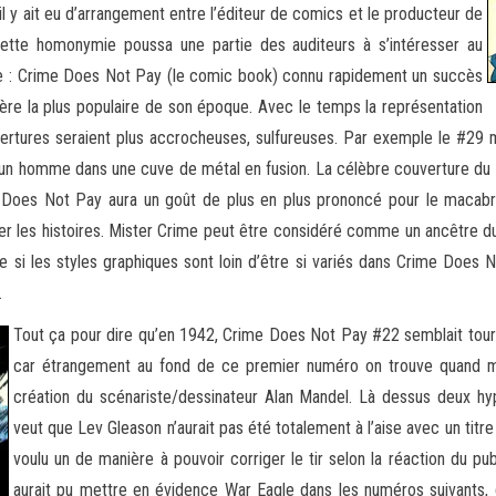
il y ait eu d’arrangement entre l’éditeur de comics et le producteur de
 cette homonymie poussa une partie des auditeurs à s’intéresser au
ûre : Crime Does Not Pay (le comic book) connu rapidement un succès
ière la plus populaire de son époque. Avec le temps la représentation
uvertures seraient plus accrocheuses, sulfureuses. Par exemple le #29
 un homme dans une cuve de métal en fusion. La célèbre couverture du
 Does Not Pay aura un goût de plus en plus prononcé pour le macabre,
 les histoires. Mister Crime peut être considéré comme un ancêtre du
i les styles graphiques sont loin d’être si variés dans Crime Does No
…
Tout ça pour dire qu’en 1942, Crime Does Not Pay #22 semblait tour
car étrangement au fond de ce premier numéro on trouve quand 
création du scénariste/dessinateur Alan Mandel. Là dessus deux hy
veut que Lev Gleason n’aurait pas été totalement à l’aise avec un tit
voulu un de manière à pouvoir corriger le tir selon la réaction du public
aurait pu mettre en évidence War Eagle dans les numéros suivants,