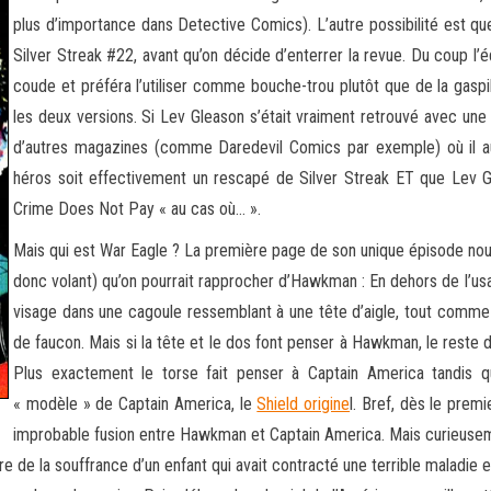
plus d’importance dans Detective Comics). L’autre possibilité est que
Silver Streak #22, avant qu’on décide d’enterrer la revue. Du coup l’é
coude et préféra l’utiliser comme bouche-trou plutôt que de la gaspi
les deux versions. Si Lev Gleason s’était vraiment retrouvé avec une 
d’autres magazines (comme Daredevil Comics par exemple) où il aur
héros soit effectivement un rescapé de Silver Streak ET que Lev Gle
Crime Does Not Pay « au cas où… ».
Mais qui est War Eagle ? La première page de son unique épisode nous 
donc volant) qu’on pourrait rapprocher d’Hawkman : En dehors de l’usag
visage dans une cagoule ressemblant à une tête d’aigle, tout comm
de faucon. Mais si la tête et le dos font penser à Hawkman, le reste
Plus exactement le torse fait penser à Captain America tandis qu
« modèle » de Captain America, le
Shield origine
l. Bref, dès le prem
improbable fusion entre Hawkman et Captain America. Mais curieuse
e de la souffrance d’un enfant qui avait contracté une terrible maladie et