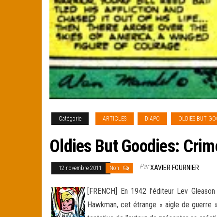
Catégorie
ARTICLES
DIAPO
OLDIES BUT GO
Oldies But Goodies: Crim
Par
XAVIER FOURNIER
12 novembre 2011
Non
[FRENCH] En 1942 l’éditeur Lev Gleason 
Hawkman, cet étrange « aigle de guerre » 