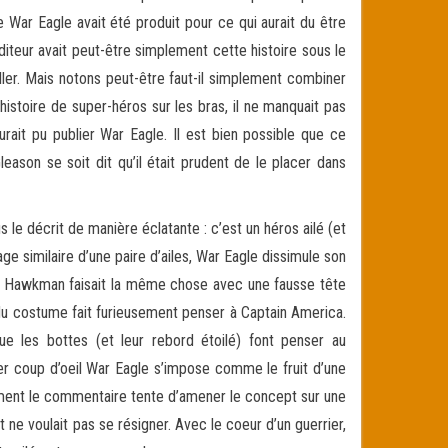
 War Eagle avait été produit pour ce qui aurait du être
diteur avait peut-être simplement cette histoire sous le
ller. Mais notons peut-être faut-il simplement combiner
histoire de super-héros sur les bras, il ne manquait pas
ait pu publier War Eagle. Il est bien possible que ce
ason se soit dit qu’il était prudent de le placer dans
le décrit de manière éclatante : c’est un héros ailé (et
e similaire d’une paire d’ailes, War Eagle dissimule son
e Hawkman faisait la même chose avec une fausse tête
 du costume fait furieusement penser à Captain America.
e les bottes (et leur rebord étoilé) font penser au
ier coup d’oeil War Eagle s’impose comme le fruit d’une
ment le commentaire tente d’amener le concept sur une
 ne voulait pas se résigner. Avec le coeur d’un guerrier,