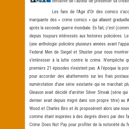
tentative de l’auteur de présenter sa créa
Les fans de l’Age d’Or des comics s’ac
marquante des « crime comics » qui allaient graduelle
après la seconde guerre mondiale. En fait, c’est (com
depuis toujours intéressés aux histoires policières. 
(une anthologie policière plusieurs années avant l’app
Federal Men de Siegel et Shuster pour nous montrer 
s’intéresser à la lutte contre le crime. N’empêche
premiers 21 épisodes n’existent pas. A l’époque la pos
pour accorder des abattements sur les frais postaux.
numérotation d’une série existante qui ne marchait pl
Gleason avait décidé d’arrêter Silver Streak (série qu
dernier avait depuis migré dans son propre titre) au
Wood et Charles Biro et ils proposèrent alors une nouve
comme étant inspirées à des degrés divers par des fait
Crime Does Not Pay pour profiter de la notoriété du f