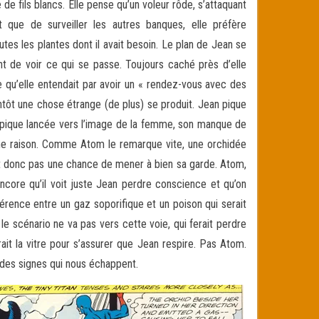
de fils blancs. Elle pense qu’un voleur rôde, s’attaquant
que de surveiller les autres banques, elle préfère
outes les plantes dont il avait besoin. Le plan de Jean se
ant de voir ce qui se passe. Toujours caché près d’elle
e qu’elle entendait par avoir un « rendez-vous avec des
ientôt une chose étrange (de plus) se produit. Jean pique
e pique lancée vers l’image de la femme, son manque de
onne raison. Comme Atom le remarque vite, une orchidée
it donc pas une chance de mener à bien sa garde. Atom,
Encore qu’il voit juste Jean perdre conscience et qu’on
férence entre un gaz soporifique et un poison qui serait
le scénario ne va pas vers cette voie, qui ferait perdre
ait la vitre pour s’assurer que Jean respire. Pas Atom.
e des signes qui nous échappent.