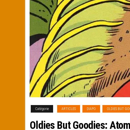
Catégorie
ARTICLES
DIAPO
OLDIES BUT GO
Oldies But Goodies: Atom