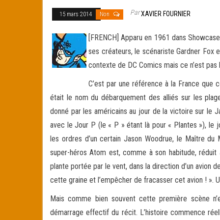
Par
XAVIER FOURNIER
15 mars 2014
Non
[FRENCH] Apparu en 1961 dans Showcase #3
ses créateurs, le scénariste Gardner Fox e
contexte de DC Comics mais ce n’est pas la
C’est par une référence à la France que
était le nom du débarquement des alliés sur les pla
donné par les américains au jour de la victoire sur le J
avec le Jour P (le « P » étant là pour « Plantes »), le 
les ordres d’un certain Jason Woodrue, le Maître du 
super-héros Atom est, comme à son habitude, réduit à u
plante portée par le vent, dans la direction d’un avion d
cette graine et l’empêcher de fracasser cet avion ! ». U
Mais comme bien souvent cette première scène n’est
démarrage effectif du récit. L’histoire commence réel