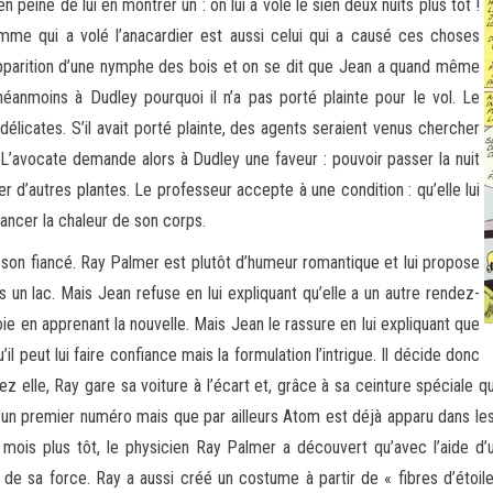
 peine de lui en montrer un : on lui a volé le sien deux nuits plus tôt !
omme qui a volé l’anacardier est aussi celui qui a causé ces choses
l’apparition d’une nymphe des bois et on se dit que Jean a quand même
éanmoins à Dudley pourquoi il n’a pas porté plainte pour le vol. Le
délicates. S’il avait porté plainte, des agents seraient venus chercher
. L’avocate demande alors à Dudley une faveur : pouvoir passer la nuit
er d’autres plantes. Le professeur accepte à une condition : qu’elle lui
ancer la chaleur de son corps.
 son fiancé. Ray Palmer est plutôt d’humeur romantique et lui propose
ns un lac. Mais Jean refuse en lui expliquant qu’elle a un autre rendez-
ie en apprenant la nouvelle. Mais Jean le rassure en lui expliquant que
’il peut lui faire confiance mais la formulation l’intrigue. Il décide donc
elle, Ray gare sa voiture à l’écart et, grâce à sa ceinture spéciale qui m
’un premier numéro mais que par ailleurs Atom est déjà apparu dans le
mois plus tôt, le physicien Ray Palmer a découvert qu’avec l’aide d’u
 de sa force. Ray a aussi créé un costume à partir de « fibres d’éto