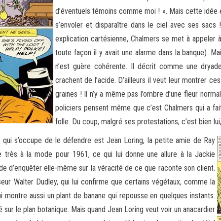
d’éventuels témoins comme moi ! ». Mais cette idée e
s’envoler et disparaître dans le ciel avec ses sac
explication cartésienne, Chalmers se met à appeler à
toute façon il y avait une alarme dans la banque). M
n’est guère cohérente. Il décrit comme une dryade
crachent de l’acide. D’ailleurs il veut leur montrer ce
graines ! Il n’y a même pas l’ombre d’une fleur normal
policiers pensent même que c’est Chalmers qui a fait
folle. Du coup, malgré ses protestations, c’est bien lui
 qui s’occupe de le défendre est Jean Loring, la petite amie de Ray
 très à la mode pour 1961, ce qui lui donne une allure à la Jackie
de d’enquêter elle-même sur la véracité de ce que raconte son client.
sseur Walter Dudley, qui lui confirme que certains végétaux, comme la
lui montre aussi un plant de banane qui repousse en quelques instants.
 sur le plan botanique. Mais quand Jean Loring veut voir un anacardier