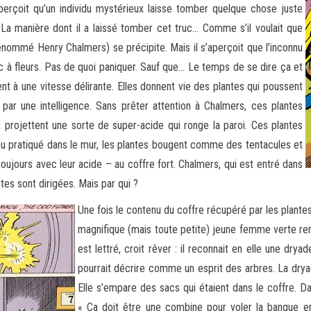
’aperçoit qu’un individu mystérieux laisse tomber quelque chose juste
« La manière dont il a laissé tomber cet truc… Comme s’il voulait que
énommé Henry Chalmers) se précipite. Mais il s’aperçoit que l’inconnu
ac à fleurs. Pas de quoi paniquer. Sauf que… Le temps de se dire ça et
t à une vitesse délirante. Elles donnent vie des plantes qui poussent
ar une intelligence. Sans prêter attention à Chalmers, ces plantes
t projettent une sorte de super-acide qui ronge la paroi. Ces plantes
rou pratiqué dans le mur, les plantes bougent comme des tentacules et
 toujours avec leur acide – au coffre fort. Chalmers, qui est entré dans
tes sont dirigées. Mais par qui ?
Une fois le contenu du coffre récupéré par les plantes
magnifique (mais toute petite) jeune femme verte rent
est lettré, croit rêver : il reconnait en elle une dry
pourrait décrire comme un esprit des arbres. La drya
Elle s’empare des sacs qui étaient dans le coffre. 
« Ca doit être une combine pour voler la banque e