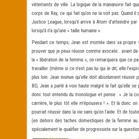
vêtements de ville. La logique de la manœuvre fait que
corps de Ray, ce qui fait qu’on ne la voit pas. Quand il 
Justice League, lorsqu’il arrive à Atom d’atteindre par 
lorsqu’il n’a qu’une « taille humaine ».
Pendant ce temps, Jean est montée dans sa propre voit
prouver que je peux réussir comme avocate… avant de 
la « libération de la femme », on remarquera que ce pa
travailler (même si ce n’est pas lui qui le dit, elle l’e
plus loin. Jean insinue qu’elle doit absolument réus
BD, Jean a parlé à voix haute malgré le fait qu’elle se 
donc tout entendu du monologue et pense : « Je la compr
carrière, le plus tôt elle m’épousera ! ». Et là donc o
pourrait réussir dans la vie sans qu’on l’aide. Et de tou
(en dehors des taches domestiques de la femme au fo
spécialement le qualifier de progressiste sur la question