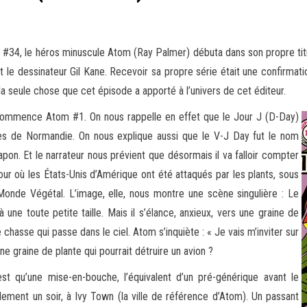
4, le héros minuscule Atom (Ray Palmer) débuta dans son propre titre 
t le dessinateur Gil Kane. Recevoir sa propre série était une confirmati
 seule chose que cet épisode a apporté à l’univers de cet éditeur.
 commence Atom #1. On nous rappelle en effet que le Jour J (D-Day)
ges de Normandie. On nous explique aussi que le V-J Day fut le nom
apon. Et le narrateur nous prévient que désormais il va falloir compter
jour où les États-Unis d’Amérique ont été attaqués par les plants, sous
Monde Végétal. L’image, elle, nous montre une scène singulière : Le
ne toute petite taille. Mais il s’élance, anxieux, vers une graine de
e chasse qui passe dans le ciel. Atom s’inquiète : « Je vais m’inviter sur
ne graine de plante qui pourrait détruire un avion ?
 qu’une mise-en-bouche, l’équivalent d’un pré-générique avant le
lement un soir, à Ivy Town (la ville de référence d’Atom). Un passant