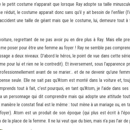
 le petit costume n’apparait que lorsque Ray adopte sa taille minuscule
se réduit, le costume apparait donc sans qu’il y ait besoin de l’enfiler 
accident une taille de géant mais que le costume, lui, demeure tout à fa
ure, regrettant de ne pas avoir pu en dire plus à Ray. Mais elle pren
me poser pour être une femme au foyer ! Ray ne semble pas comprendre 
ssage a deux niveaux. D’abord le héros, le point de vue dans cette série
xprime pour lui et rien ne le contredit). Et inversement, sous l’apparence
sir professionnellement avant de se marier… et de ne devenir qu’une 
pense seule. Elle ne sait pas qu’Atom est monté dans la voiture et, touj
ends tout à fait, c’est pourquoi, en tant qu’Atom, je l’aide dans ses cas
n a un personnage qui dit comprendre mais qui adopte une attitude tout à 
te manière le constat final est le même : tout mène à un mariage ou, en ta
yer). Atom est un produit de son époque (qui plus est écrit à l’ép
 de la place de la femme. Il ne lui veut que du bien, mais n’a pas l’air de