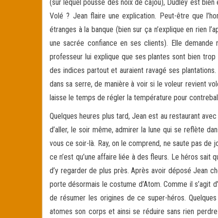
(sur lequel pousse des noix de cajou), Dudley est bien en
Volé ? Jean flaire une explication. Peut-être que l’h
étranges à la banque (bien sur ça n’explique en rien 
une sacrée confiance en ses clients). Elle demande n
professeur lui explique que ses plantes sont bien trop 
des indices partout et auraient ravagé ses plantations
dans sa serre, de manière à voir si le voleur revient vol
laisse le temps de régler la température pour contrebal
Quelques heures plus tard, Jean est au restaurant avec
d’aller, le soir même, admirer la lune qui se reflète da
vous ce soir-là. Ray, on le comprend, ne saute pas de jo
ce n’est qu’une affaire liée à des fleurs. Le héros sait qu
d’y regarder de plus près. Après avoir déposé Jean chez 
porte désormais le costume d’Atom. Comme il s’agit d
de résumer les origines de ce super-héros. Quelques 
atomes son corps et ainsi se réduire sans rien perdre