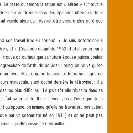
. Le reste du temps la tenue est « étirée » sur tout le
(l’idée sera contredite dans des épisodes ultérieurs de la
it visible alors qu’il devrait être encore plus étiré que
d son travail très au sérieux : « Je suis déterminée à
ça ! ». L’épisode datant de 1962 et étant antérieur à
, trouve ça curieux que sa future épouse puisse vouloir
 progressiste de l’attitude de Jean Loring, on ne va guère
femme au foyer. Mais comme beaucoup de personnages de
ours minuscule, s’est caché derrière le rétroviseur. Il a
 les plus difficiles ! Le plus tôt elle réussira dans sa
fait paternaliste. Il ne lui vient pas à l’idée que Jean
nt qu’épouse, on insinue qu’elle ne travaillera pas autant
oque par un scénariste né en 1911) et on ne peut pas
 penser qu’elle puisse se débrouiller…