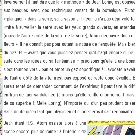
Inversement il faut dire que la « méthode » de Jean Loring est cousue 
aux banques avec des techniques venant de la botanique. Plutôt 
« planquer » dans la serre, sans savoir si l’inconnu n’a pas déjà volé t
limite à surveiller la serre avec les yeux grands ouverts, en attend
(mais de l’autre côté de la vitre de la serre), Atom découvre donc c
fleurs ». Il ne connaît pas pour autant la nature de l’enquête. Mais b
du nez. Et – avant que vous puissiez penser qu’il s’agit encore d’un
suite dans les idées ou sa fainéantise – précisons qu’elle a une b
s’est tournée vers Jean et émet un gaz soporifique ! L’avocate n’ava
de l’autre côté de la vite, n’est pas exposé et reste donc éveillé… 
serait tenté de demander comment, de l’extérieur, il peut faire la dif
en train de tuer sa dulcinée (à moins qu’elle ronfle énormément mais 
de sa superbe à Melle Loring). N’importe qui d’un peu prudent briser
Sans doute qu’en tant que physicien et super-héros il sait reconnaîtr
Jean étant H.S., Atom assiste alors à une
scène encore plus délirante : à l’intérieur de