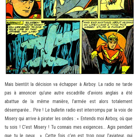
Mais bientôt la décision va échapper à Airboy. La radio ne tarde
pas à annoncer qu’une autre escadrille d’avions anglais a été
abattue de la même manière, l’armée est alors totalement
désemparée… Pire ! Le bulletin radio est interrompu par la voix de
Misery qui arrive à pirater les ondes : « Entends moi Airboy, où que
tu sois ! C’est Misery ! Tu connais mes exigences… Agis pendant
que tu le peux… ». Cette fois c’en est trop pour l’aviateur, qui