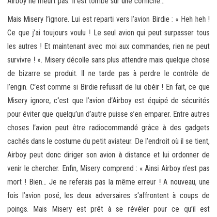
Airboy ne meurt pas. Il est tombé sur une corniche…
Mais Misery l’ignore. Lui est reparti vers l’avion Birdie : « Heh heh !
Ce que j’ai toujours voulu ! Le seul avion qui peut surpasser tous
les autres ! Et maintenant avec moi aux commandes, rien ne peut
survivre ! ». Misery décolle sans plus attendre mais quelque chose
de bizarre se produit. Il ne tarde pas à perdre le contrôle de
l’engin. C’est comme si Birdie refusait de lui obéir ! En fait, ce que
Misery ignore, c’est que l’avion d’Airboy est équipé de sécurités
pour éviter que quelqu’un d’autre puisse s’en emparer. Entre autres
choses l’avion peut être radiocommandé grâce à des gadgets
cachés dans le costume du petit aviateur. De l’endroit où il se tient,
Airboy peut donc diriger son avion à distance et lui ordonner de
venir le chercher. Enfin, Misery comprend : « Ainsi Airboy n’est pas
mort ! Bien… Je ne referais pas la même erreur ! A nouveau, une
fois l’avion posé, les deux adversaires s’affrontent à coups de
poings. Mais Misery est prêt à se révéler pour ce qu’il est