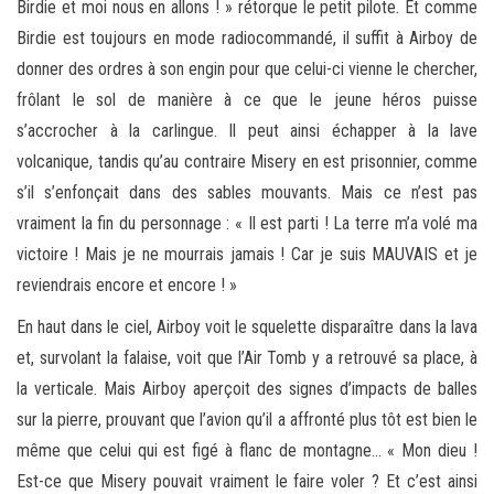
Birdie et moi nous en allons ! » rétorque le petit pilote. Et comme
Birdie est toujours en mode radiocommandé, il suffit à Airboy de
donner des ordres à son engin pour que celui-ci vienne le chercher,
frôlant le sol de manière à ce que le jeune héros puisse
s’accrocher à la carlingue. Il peut ainsi échapper à la lave
volcanique, tandis qu’au contraire Misery en est prisonnier, comme
s’il s’enfonçait dans des sables mouvants. Mais ce n’est pas
vraiment la fin du personnage : « Il est parti ! La terre m’a volé ma
victoire ! Mais je ne mourrais jamais ! Car je suis MAUVAIS et je
reviendrais encore et encore ! »
En haut dans le ciel, Airboy voit le squelette disparaître dans la lava
et, survolant la falaise, voit que l’Air Tomb y a retrouvé sa place, à
la verticale. Mais Airboy aperçoit des signes d’impacts de balles
sur la pierre, prouvant que l’avion qu’il a affronté plus tôt est bien le
même que celui qui est figé à flanc de montagne… « Mon dieu !
Est-ce que Misery pouvait vraiment le faire voler ? Et c’est ainsi