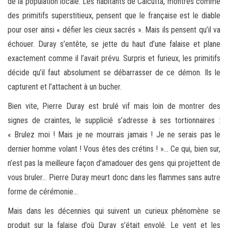
de la population locale. Les habitants de Calcutta, montrés comme
des primitifs superstitieux, pensent que le française est le diable
pour oser ainsi « défier les cieux sacrés ». Mais ils pensent qu’il va
échouer. Duray s’entête, se jette du haut d’une falaise et plane
exactement comme il l’avait prévu. Surpris et furieux, les primitifs
décide qu’il faut absolument se débarrasser de ce démon. Ils le
capturent et l’attachent à un bucher.
Bien vite, Pierre Duray est brulé vif mais loin de montrer des
signes de craintes, le supplicié s’adresse à ses tortionnaires :
« Brulez moi ! Mais je ne mourrais jamais ! Je ne serais pas le
dernier homme volant ! Vous êtes des crétins ! »… Ce qui, bien sur,
n’est pas la meilleure façon d’amadouer des gens qui projettent de
vous bruler… Pierre Duray meurt donc dans les flammes sans autre
forme de cérémonie…
Mais dans les décennies qui suivent un curieux phénomène se
produit sur la falaise d’où Duray s’était envolé. Le vent et les