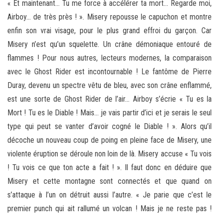
« Et maintenant… Tu me force à accélérer ta mort… Regarde moi,
Airboy… de très près ! ». Misery repousse le capuchon et montre
enfin son vrai visage, pour le plus grand effroi du garçon. Car
Misery n’est qu’un squelette. Un crâne démoniaque entouré de
flammes ! Pour nous autres, lecteurs modernes, la comparaison
avec le Ghost Rider est incontournable ! Le fantôme de Pierre
Duray, devenu un spectre vêtu de bleu, avec son crâne enflammé,
est une sorte de Ghost Rider de l’air… Airboy s’écrie « Tu es la
Mort ! Tu es le Diable ! Mais… je vais partir d’ici et je serais le seul
type qui peut se vanter d’avoir cogné le Diable ! ». Alors qu’il
décoche un nouveau coup de poing en pleine face de Misery, une
violente éruption se déroule non loin de là. Misery accuse « Tu vois
! Tu vois ce que ton acte a fait ! ». Il faut donc en déduire que
Misery et cette montagne sont connectés et que quand on
s’attaque à l’un on détruit aussi l’autre. « Je parie que c’est le
premier punch qui ait rallumé un volcan ! Mais je ne reste pas !