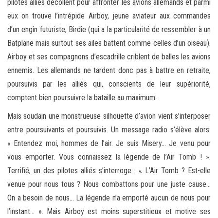
pilotes alliés décollent pour affronter les avions allemands et parmi
eux on trouve l’intrépide Airboy, jeune aviateur aux commandes
d’un engin futuriste, Birdie (qui a la particularité de ressembler à un
Batplane mais surtout ses ailes battent comme celles d’un oiseau).
Airboy et ses compagnons d’escadrille criblent de balles les avions
ennemis. Les allemands ne tardent donc pas à battre en retraite,
poursuivis par les alliés qui, conscients de leur supériorité,
comptent bien poursuivre la bataille au maximum.
Mais soudain une monstrueuse silhouette d’avion vient s’interposer
entre poursuivants et poursuivis. Un message radio s’élève alors:
« Entendez moi, hommes de l’air. Je suis Misery… Je venu pour
vous emporter. Vous connaissez la légende de l’Air Tomb ! ».
Terrifié, un des pilotes alliés s’interroge : « L’Air Tomb ? Est-elle
venue pour nous tous ? Nous combattons pour une juste cause…
On a besoin de nous… La légende n’a emporté aucun de nous pour
l’instant… ». Mais Airboy est moins superstitieux et motive ses