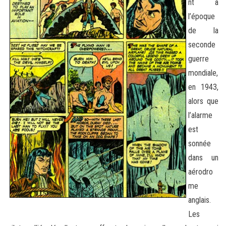
nt à
l’époque
de la
seconde
guerre
mondiale,
en 1943,
alors que
l’alarme
est
sonnée
dans un
aérodro
me
anglais.
Les