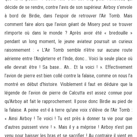
décide de se rendre, contre l’avis de son supérieur. Airboy s’envole
à bord de Birdie, dans l’espoir de retrouver l’Air Tomb. Mais
comment faire alors que l’avion géant de Misery peut se trouver
n’importe où dans le monde ? Après avoir été « bredouille »
pendant un long moment, le jeune aviateur poursuit un curieux
raisonnement : « L’Air Tomb semble n’être sur aucune route
aérienne entre l’Angleterre et l’Inde, donc… Voici la seule place où
elle devrait être ! Sa base… Ah… Et la voici ! ». Effectivement
l’avion de pierre est bien collé contre la falaise, comme on nous l’a
montré en début d’histoire. Visiblement il faut en déduire que la
légende de l’avion de pierre de Calcutta est assez connue pour
qu’Airboy ait fait le rapprochement. Il pose donc Birdie au pied de
la falaise. A peine est-il à terre qu’une voix s’élève de l’Air Tomb :
« Ainsi Airboy ! Te voici ! Tu est près à donner ta vie pour que
d’autres puissent vivre ! ». Mais il y a méprise ! Airboy n’est pas
venu pour baisser les bras et se sacrifier ! Au contraire il vient en