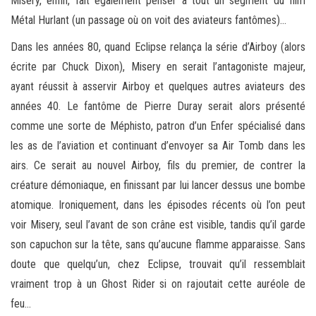
Misery, enfin, fait également penser à tout un segment du film
Métal Hurlant (un passage où on voit des aviateurs fantômes)…
Dans les années 80, quand Eclipse relança la série d’Airboy (alors
écrite par Chuck Dixon), Misery en serait l’antagoniste majeur,
ayant réussit à asservir Airboy et quelques autres aviateurs des
années 40. Le fantôme de Pierre Duray serait alors présenté
comme une sorte de Méphisto, patron d’un Enfer spécialisé dans
les as de l’aviation et continuant d’envoyer sa Air Tomb dans les
airs. Ce serait au nouvel Airboy, fils du premier, de contrer la
créature démoniaque, en finissant par lui lancer dessus une bombe
atomique. Ironiquement, dans les épisodes récents où l’on peut
voir Misery, seul l’avant de son crâne est visible, tandis qu’il garde
son capuchon sur la tête, sans qu’aucune flamme apparaisse. Sans
doute que quelqu’un, chez Eclipse, trouvait qu’il ressemblait
vraiment trop à un Ghost Rider si on rajoutait cette auréole de
feu…