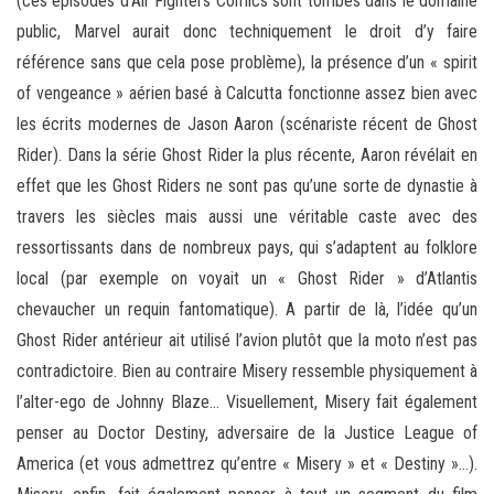
(ces épisodes d’Air Fighters Comics sont tombés dans le domaine
public, Marvel aurait donc techniquement le droit d’y faire
référence sans que cela pose problème), la présence d’un « spirit
of vengeance » aérien basé à Calcutta fonctionne assez bien avec
les écrits modernes de Jason Aaron (scénariste récent de Ghost
Rider). Dans la série Ghost Rider la plus récente, Aaron révélait en
effet que les Ghost Riders ne sont pas qu’une sorte de dynastie à
travers les siècles mais aussi une véritable caste avec des
ressortissants dans de nombreux pays, qui s’adaptent au folklore
local (par exemple on voyait un « Ghost Rider » d’Atlantis
chevaucher un requin fantomatique). A partir de là, l’idée qu’un
Ghost Rider antérieur ait utilisé l’avion plutôt que la moto n’est pas
contradictoire. Bien au contraire Misery ressemble physiquement à
l’alter-ego de Johnny Blaze… Visuellement, Misery fait également
penser au Doctor Destiny, adversaire de la Justice League of
America (et vous admettrez qu’entre « Misery » et « Destiny »…).