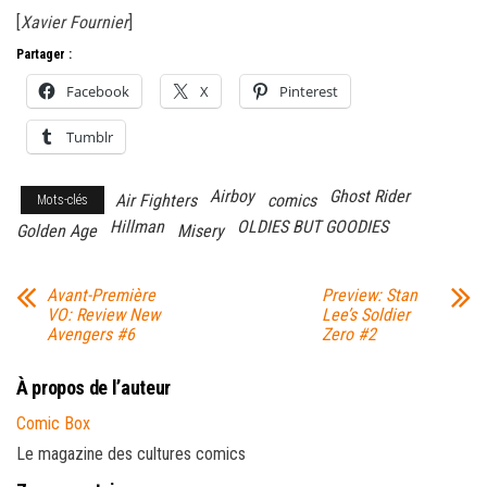
[
Xavier Fournier
]
Partager :
Facebook
X
Pinterest
Tumblr
Airboy
Ghost Rider
Air Fighters
comics
Mots-clés
Hillman
OLDIES BUT GOODIES
Golden Age
Misery
Avant-Première
Preview: Stan
VO: Review New
Lee’s Soldier
Avengers #6
Zero #2
À propos de l’auteur
Comic Box
Le magazine des cultures comics