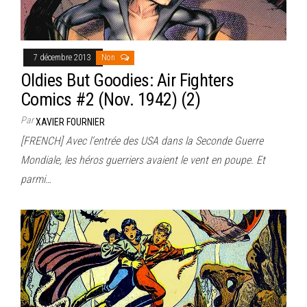
7 décembre 2013
Non
Oldies But Goodies: Air Fighters
Comics #2 (Nov. 1942) (2)
Par
XAVIER FOURNIER
[FRENCH] Avec l’entrée des USA dans la Seconde Guerre
Mondiale, les héros guerriers avaient le vent en poupe. Et
parmi…