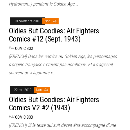
Hydroman…) pendant le Golden Age.…
13 novembre 2010
Non
Oldies But Goodies: Air Fighters
Comics #12 (Sept. 1943)
Par
COMIC BOX
[FRENCH] Dans les comics du Golden Age, les personnages
d’origine française n’étaient pas nombreux. Et il s’agissait
souvent de « figurants »…
22 mai 2010
Non
Oldies But Goodies: Air Fighters
Comics V2 #2 (1943)
Par
COMIC BOX
[FRENCH] Si le texte qui suit devait être accompagné d’une