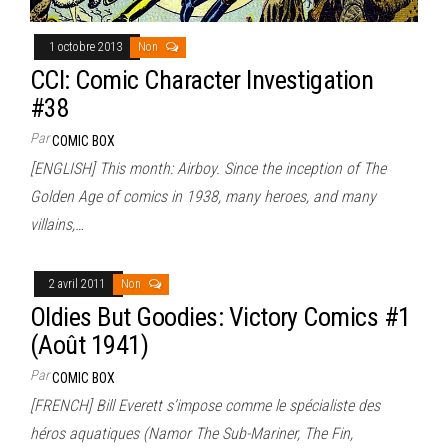
1 octobre 2013
Non
CCI: Comic Character Investigation
#38
Par
COMIC BOX
[ENGLISH] This month: Airboy. Since the inception of The
Golden Age of comics in 1938, many heroes, and many
villains,…
2 avril 2011
Non
Oldies But Goodies: Victory Comics #1
(Août 1941)
Par
COMIC BOX
[FRENCH] Bill Everett s’impose comme le spécialiste des
héros aquatiques (Namor The Sub-Mariner, The Fin,