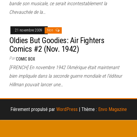
bande son musicale, ce serait incontestablement la
Chevauchée de la…
21 novembre 2009
Non
Oldies But Goodies: Air Fighters
Comics #2 (Nov. 1942)
Par
COMIC BOX
[FRENCH] En novembre 1942 l’Amérique était maintenant
bien impliquée dans la seconde guerre mondiale et l’éditeur
Hillman pouvait lancer une…
Fièrement propulsé par
WordPress
|
Thème :
Envo Magazine