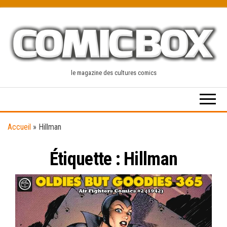
Skip
to
the
content
le magazine des cultures comics
Accueil
»
Hillman
Étiquette :
Hillman