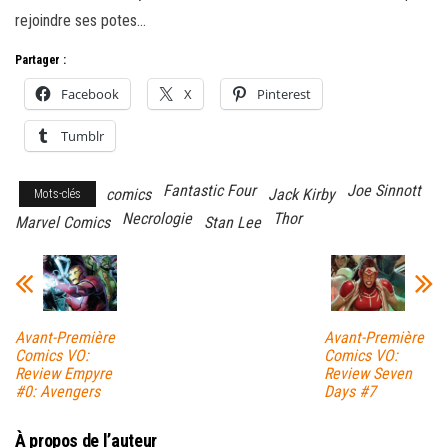
rejoindre ses potes…
Partager :
Facebook
X
Pinterest
Tumblr
Fantastic Four
Joe Sinnott
comics
Jack Kirby
Mots-clés
Necrologie
Thor
Marvel Comics
Stan Lee
Avant-Première
Avant-Première
Comics VO:
Comics VO:
Review Empyre
Review Seven
#0: Avengers
Days #7
À propos de l’auteur