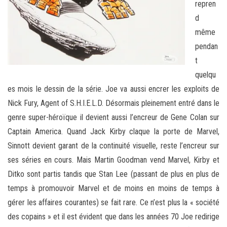
repren
d
même
pendan
t
quelqu
es mois le dessin de la série. Joe va aussi encrer les exploits de
Nick Fury, Agent of S.H.I.E.L.D. Désormais pleinement entré dans le
genre super-héroïque il devient aussi l’encreur de Gene Colan sur
Captain America. Quand Jack Kirby claque la porte de Marvel,
Sinnott devient garant de la continuité visuelle, reste l’encreur sur
ses séries en cours. Mais Martin Goodman vend Marvel, Kirby et
Ditko sont partis tandis que Stan Lee (passant de plus en plus de
temps à promouvoir Marvel et de moins en moins de temps à
gérer les affaires courantes) se fait rare. Ce n’est plus la « société
des copains » et il est évident que dans les années 70 Joe redirige