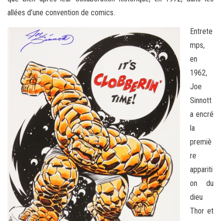
allées d’une convention de comics.
Entrete
mps,
en
1962,
Joe
Sinnott
a encré
la
premiè
re
appariti
on du
dieu
Thor et