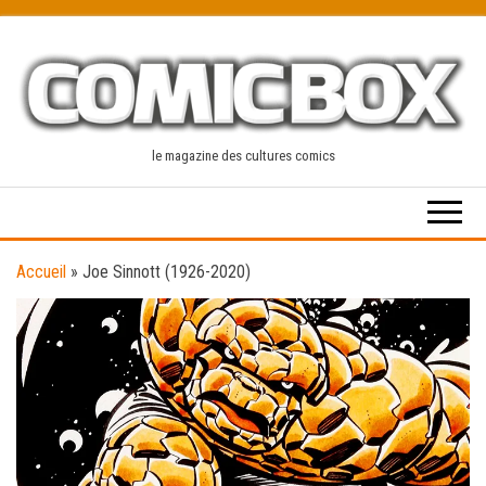
Skip
to
the
content
le magazine des cultures comics
Accueil
»
Joe Sinnott (1926-2020)