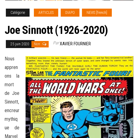
Catégorie
ARTICLES
DIAPO
NEWS [french]
Joe Sinnott (1926-2020)
Par
XAVIER FOURNIER
25 juin 2020
Non
Nous
appren
ons la
mort
de Joe
Sinnott,
encreur
mythiq
ue de
Marvel