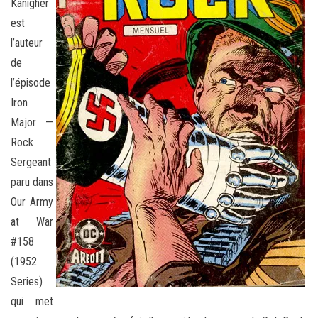
Kanigher
est
l’auteur
de
l’épisode
Iron
Major —
Rock
Sergeant
paru dans
Our Army
at War
#158
(1952
Series)
qui met