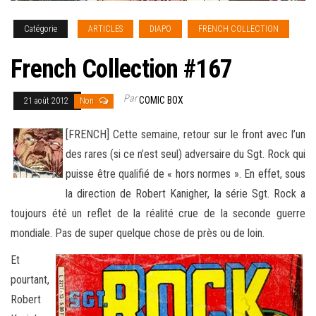
Catégorie
ARTICLES
DIAPO
FRENCH COLLECTION
French Collection #167
Par
COMIC BOX
21 août 2012
Non
[FRENCH] Cette semaine, retour sur le front avec l’un
des rares (si ce n’est seul) adversaire du Sgt. Rock qui
puisse être qualifié de « hors normes ». En effet, sous
la direction de Robert Kanigher, la série Sgt. Rock a
toujours été un reflet de la réalité crue de la seconde guerre
mondiale. Pas de super quelque chose de près ou de loin.
Et
pourtant,
Robert