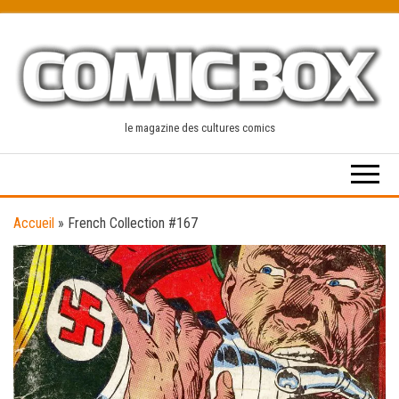
Skip
to
the
content
le magazine des cultures comics
Accueil
»
French Collection #167