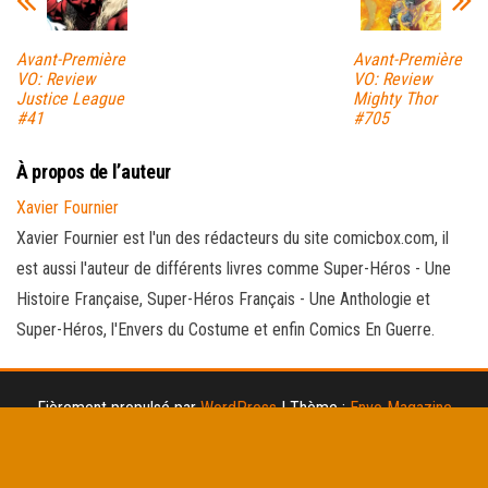
Avant-Première
Avant-Première
VO: Review
VO: Review
Justice League
Mighty Thor
#41
#705
À propos de l’auteur
Xavier Fournier
Xavier Fournier est l'un des rédacteurs du site comicbox.com, il
est aussi l'auteur de différents livres comme Super-Héros - Une
Histoire Française, Super-Héros Français - Une Anthologie et
Super-Héros, l'Envers du Costume et enfin Comics En Guerre.
Fièrement propulsé par
WordPress
|
Thème :
Envo Magazine