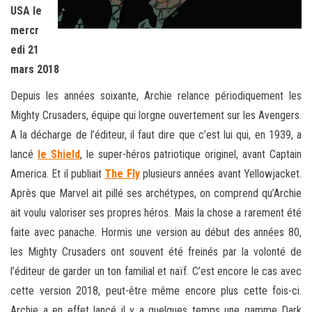
USA le
mercr
edi 21
mars 2018
Depuis les années soixante, Archie relance périodiquement les
Mighty Crusaders, équipe qui lorgne ouvertement sur les Avengers.
A la décharge de l’éditeur, il faut dire que c’est lui qui, en 1939, a
lancé
le Shield
, le super-héros patriotique originel, avant Captain
America. Et il publiait
The Fly
plusieurs années avant Yellowjacket.
Après que Marvel ait pillé ses archétypes, on comprend qu’Archie
ait voulu valoriser ses propres héros. Mais la chose a rarement été
faite avec panache. Hormis une version au début des années 80,
les Mighty Crusaders ont souvent été freinés par la volonté de
l’éditeur de garder un ton familial et naïf. C’est encore le cas avec
cette version 2018, peut-être même encore plus cette fois-ci.
Archie a en effet lancé il y a quelques temps une gamme Dark