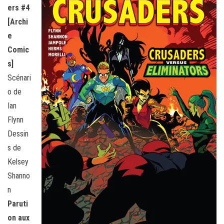
ers #4
[Archi
e
Comic
s]
Scénari
o de
Ian
Flynn
Dessin
s de
Kelsey
Shanno
n
Paruti
on aux