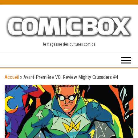
Skip
to
the
content
le magazine des cultures comics
Accueil
»
Avant-Première VO: Review Mighty Crusaders #4