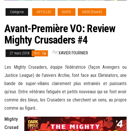
Catégorie
ARTICLES
DIAPO
NEWS [french]
Avant-Première VO: Review
Mighty Crusaders #4
Par
XAVIER FOURNIER
27 mars 2018
Non
Les Mighty Crusaders, équipe fédératrice (façon Avengers ou
Justice League) de l’univers Archie, font face aux Eliminators, une
bande de super-villains clairement plus entrainés et puissants
qu’eux. Entre vétérans fatigués et petits nouveaux qui se font avoir
comme des bleus, les Crusaders se
cherchent un sens, au propre
comme au figuré…
Mighty
Crusad